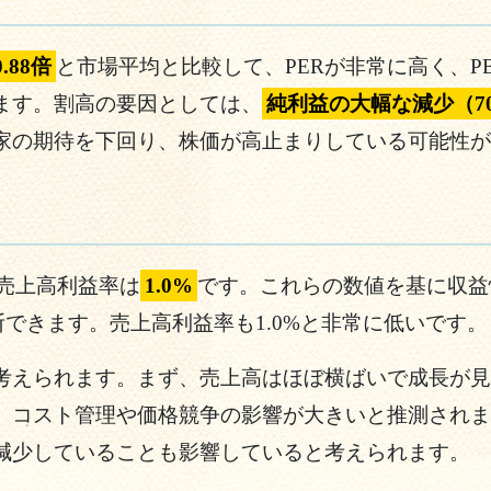
.88倍
と市場平均と比較して、PERが非常に高く、P
ます。割高の要因としては、
純利益の大幅な減少（70
家の期待を下回り、株価が高止まりしている可能性が
売上高利益率は
1.0%
です。これらの数値を基に収益
断できます。売上高利益率も1.0%と非常に低いです。
考えられます。まず、売上高はほぼ横ばいで成長が見
、コスト管理や価格競争の影響が大きいと推測されま
減少していることも影響していると考えられます。