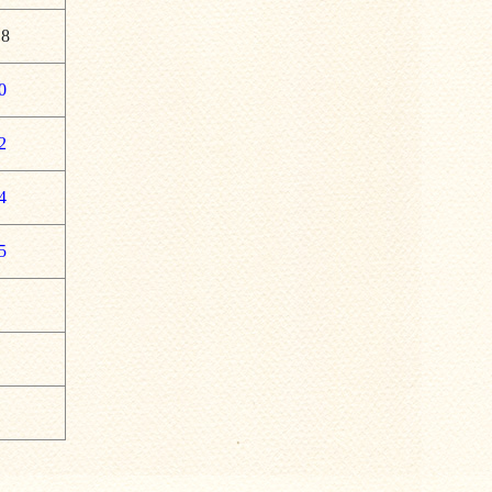
.8
0
2
4
5