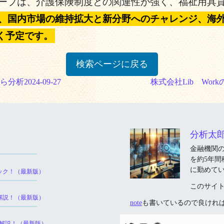
ープは、介護保険制度との関連性が強く、福祉用具
、国内市場の維持拡大と新分野へのチャレンジ、海
く予定です。
検索ページに戻る
2024-09-27
株式会社Lib Wor
分析太
金融機関
を約5年
に勤めて
ック！（最新版）
このサイ
解説！（最新版）
note
も書いているので良けれ
を解説！（最新版）