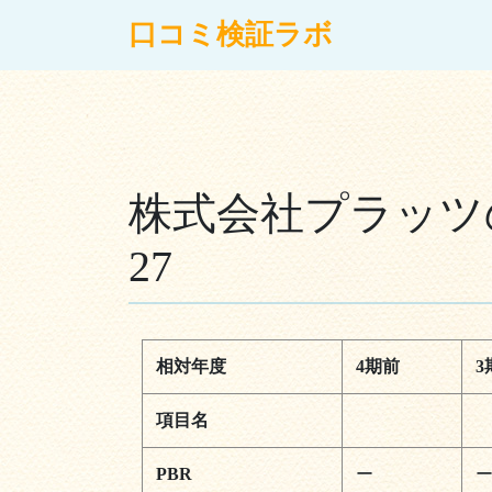
コンテンツへスキップ
口コミ検証ラボ
メインナビゲーション
株式会社プラッツの
27
相対年度
4期前
3
項目名
PBR
ー