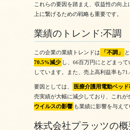
これらの要因を踏まえ、収益性の向上
上に繋げるための戦略も重要です。
業績のトレンド:不調
この企業の業績トレンドは
「不調」
と
70.5%減少
し、66百万円にとどまってい
しています。また、売上高利益率も71
要因としては、
医療介護用電動ベッド
売実績が大幅に減少しており、これが
ウイルスの影響
も業績に影響を与えて
株式会社プラッツの概