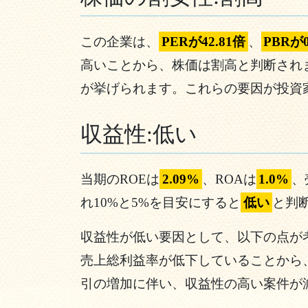
この企業は、
PERが42.81倍
、
PBRが0
高いことから、株価は割高と判断され
が挙げられます。これらの要因が投資
収益性:低い
当期のROEは
2.09%
、ROAは
1.0%
、
れ10%と5%を目安にすると
低い
と判
収益性が低い要因として、以下の点が
売上総利益率が低下していることから
引の増加に伴い、収益性の高い案件が