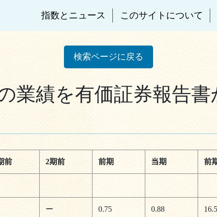
指数とニュース
このサイトについて
検索ページに戻る
業績を有価証券報告書から分
期前
2期前
前期
当期
前期
ー
ー
0.75
0.88
16.