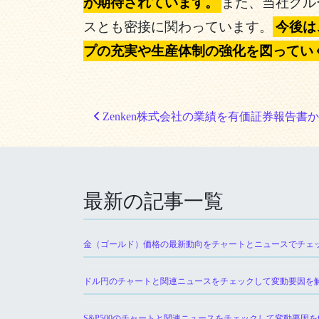
が期待されています。
また、当社グル
スとも密接に関わっています。
今後は
プの充実や生産体制の強化を図ってい
投稿ナビゲーション
Zenken株式会社の業績を有価証券報告書から分析
最新の記事一覧
金（ゴールド）価格の最新動向をチャートとニュースでチェ
ドル円のチャートと関連ニュースをチェックして変動要因を
S&P500のチャートと関連ニュースをチェックして変動要因