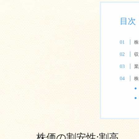
目次
株
収
業
株
株価の割安性:割高