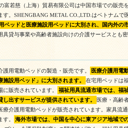
の富若慈（上海）貿易有限公司は中国市場での販売
SHENGBANG METAL CO.,LTD.はベト
用ベッドと医療施設用ベッドに大別され、国内外の
用具貸与事業や高齢者施設向けの介護サービスとも密
介護用電動ベッドの製造・販売です。
医療介護用電
療施設用ベッド」に大別されます。
在宅用ベッドは
場に販売されています。
福祉用具流通市場では、福
貸し出すサービスが提供されています。
医療・高齢
医療介護用電動ベッドが販売されています。家具流通
ます。
海外市場では、中国を中心に東アジア地域で