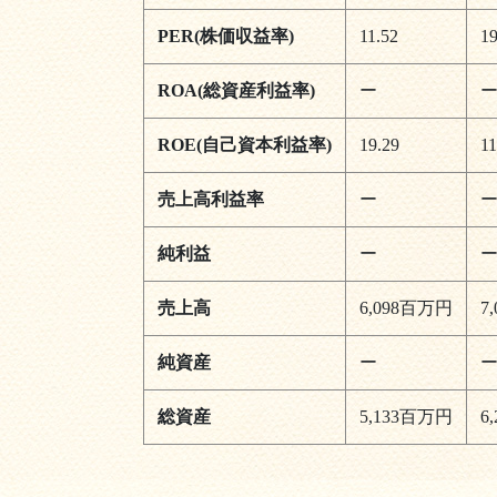
PER(株価収益率)
11.52
19
ROA(総資産利益率)
ー
ROE(自己資本利益率)
19.29
11
売上高利益率
ー
純利益
ー
売上高
6,098百万円
7
純資産
ー
総資産
5,133百万円
6