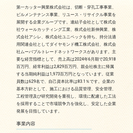
第一カッター興業株式会社は、切断・穿孔工事事業、
ビルメンテナンス事業、リユース・リサイクル事業を
展開する企業グループです。連結子会社として株式会
社ウォールカッティング工業、株式会社新伸興業、株
式会社アシレ、株式会社ユニペックを持ち、持分法適
用関連会社としてダイヤモンド機工株式会社、株式会
社ムーバブルトレードネットワークスがあります。主
要な経営指標として、売上高は2024年6月期で20,918
百万円、経常利益は2,829百万円、親会社株主に帰属
する当期純利益は1,973百万円となっています。従業
員数は629名で、自己資本比率は83.1％です。企業の
基本方針として、施工における品質管理、安全管理、
工程管理及び研究開発を重視し、環境に配慮した工法
を採用することで市場競争力を強化し、安定した企業
発展を目指しています。
事業内容