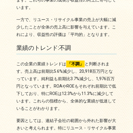
ます。これらの事業の成長が収益性の向上に寄与して
います。
一方で、リユース・リサイクル事業の売上が大幅に減
少したことが全体の売上高に影響を与えています。こ
れにより、収益性の評価は「平均的」となります。
業績のトレンド:不調
この企業の業績トレンドは
「不調」
と判断されま
す。売上高は前期比5.6%減少し、20,918百万円とな
っています。純利益も前期比3.7%減少し、1,976百万
円となっています。ROAやROEもそれぞれ前期比で低
下しており、特にROEは12.3%から11.3%に減少して
います。これらの指標から、全体的な業績が低迷して
いることがわかります。
要因としては、連結子会社の範囲から外れた影響が大
きいと考えられます。特にリユース・リサイクル事業