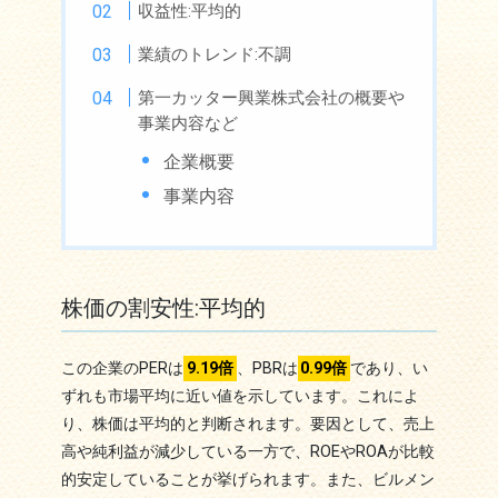
収益性:平均的
業績のトレンド:不調
第一カッター興業株式会社の概要や
事業内容など
企業概要
事業内容
株価の割安性:平均的
この企業のPERは
9.19倍
、PBRは
0.99倍
であり、い
ずれも市場平均に近い値を示しています。これによ
り、株価は平均的と判断されます。要因として、売上
高や純利益が減少している一方で、ROEやROAが比較
的安定していることが挙げられます。また、ビルメン