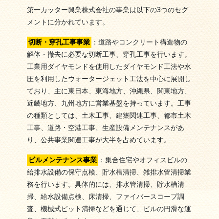
第一カッター興業株式会社の事業は以下の3つのセグ
メントに分かれています。
切断・穿孔工事事業
：道路やコンクリート構造物の
解体・撤去に必要な切断工事、穿孔工事を行います。
工業用ダイヤモンドを使用したダイヤモンド工法や水
圧を利用したウォータージェット工法を中心に展開し
ており、主に東日本、東海地方、沖縄県、関東地方、
近畿地方、九州地方に営業基盤を持っています。工事
の種類としては、土木工事、建築関連工事、都市土木
工事、道路・空港工事、生産設備メンテナンスがあ
り、公共事業関連工事が大半を占めています。
ビルメンテナンス事業
：集合住宅やオフィスビルの
給排水設備の保守点検、貯水槽清掃、雑排水管清掃業
務を行います。具体的には、排水管清掃、貯水槽清
掃、給水設備点検、床清掃、ファイバースコープ調
査、機械式ピット清掃などを通じて、ビルの円滑な運