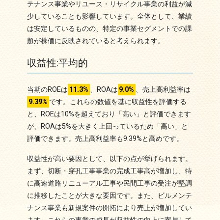
テナンス事業やリユース・リサイクル事業の利益が減
少していることも影響しています。全体として、業績
は安定しているものの、特定の事業セグメントでの課
題が株価に反映されていると考えられます。
収益性:平均的
当期のROEは
11.3%
、ROAは
9.0%
、売上高利益率は
9.39%
です。これらの数値を基に収益性を評価する
と、ROEは10%を超えており「高い」と評価できます
が、ROAは5%を大きく上回っているため「高い」と
評価できます。売上高利益率も9.39%と高めです。
収益性が高い要因として、以下の点が挙げられます。
まず、切断・穿孔工事事業の完成工事高が増加し、特
に高速道路リニューアル工事や民間工事の受注が堅調
に推移したことが大きな要因です。また、ビルメンテ
ナンス事業も新規案件の開拓により売上が増加してい