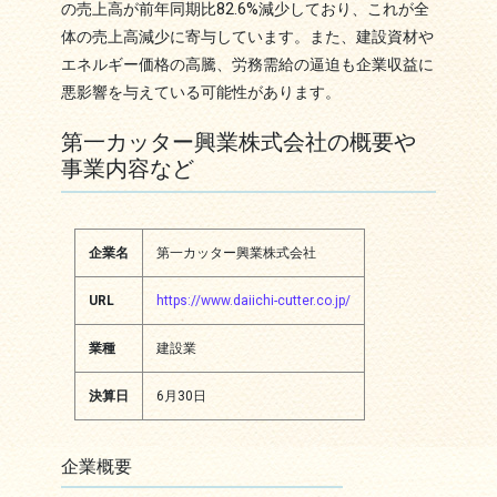
の売上高が前年同期比82.6%減少しており、これが全
体の売上高減少に寄与しています。また、建設資材や
エネルギー価格の高騰、労務需給の逼迫も企業収益に
悪影響を与えている可能性があります。
第一カッター興業株式会社の概要や
事業内容など
企業名
第一カッター興業株式会社
URL
https://www.daiichi-cutter.co.jp/
業種
建設業
決算日
6月30日
企業概要