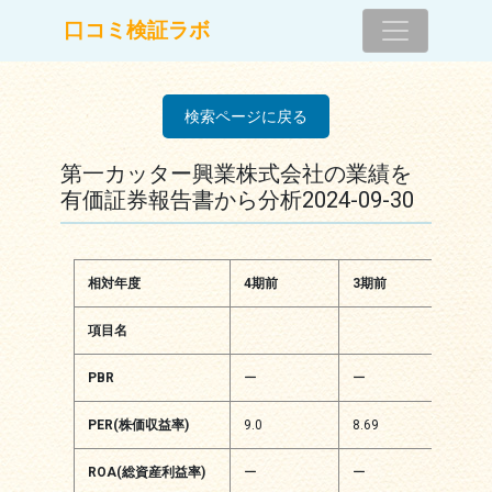
コンテンツへスキップ
口コミ検証ラボ
メインナビゲーション
検索ページに戻る
第一カッター興業株式会社の業績を
有価証券報告書から分析2024-09-30
相対年度
4期前
3期前
2期
項目名
PBR
ー
ー
ー
PER(株価収益率)
9.0
8.69
9.30
ROA(総資産利益率)
ー
ー
ー