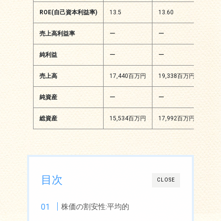
ROE(自己資本利益率)
13.5
13.60
11.0
売上高利益率
ー
ー
ー
純利益
ー
ー
ー
売上高
17,440百万円
19,338百万円
20,
純資産
ー
ー
47
総資産
15,534百万円
17,992百万円
19,
目次
CLOSE
株価の割安性:平均的