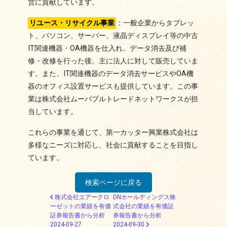
営に貢献しています。
リユース・リサイクル事業
：一般企業からタブレッ
ト、パソコン、サーバー、液晶ディスプレイ等の中古
IT関連機器・OA機器を仕入れ、データ消去及び補
修・改修を行った後、主に法人に対して販売していま
す。また、IT関連機器のデータ消去サービスやOA機
器のオフィス設置サービスも提供しています。この事
業は株式会社ムーバブルトレードネットワークスが担
当しています。
これらの事業を通じて、第一カッター興業株式会社は
多様なニーズに対応し、社会に貢献することを目指し
ています。
検索ページに戻る
投稿ナビゲーション
株式会社エアークロ
DNホールディングス株
ーゼットの業績を有価
式会社の業績を有価証
証券報告書から分析
券報告書から分析
2024-09-27
2024-09-30