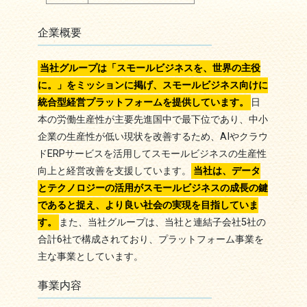
企業概要
当社グループは「スモールビジネスを、世界の主役
に。」をミッションに掲げ、スモールビジネス向けに
統合型経営プラットフォームを提供しています。
日
本の労働生産性が主要先進国中で最下位であり、中小
企業の生産性が低い現状を改善するため、AIやクラウ
ドERPサービスを活用してスモールビジネスの生産性
向上と経営改善を支援しています。
当社は、データ
とテクノロジーの活用がスモールビジネスの成長の鍵
であると捉え、より良い社会の実現を目指していま
す。
また、当社グループは、当社と連結子会社5社の
合計6社で構成されており、プラットフォーム事業を
主な事業としています。
事業内容