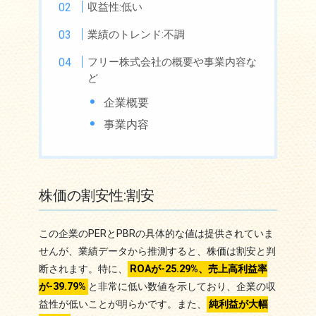
収益性:低い
業績のトレンド:不調
フリー株式会社の概要や事業内容な
ど
企業概要
事業内容
株価の割安性:割安
この企業のPERとPBRの具体的な値は提供されていま
せんが、業績データから推測すると、株価は割安と判
断されます。特に、
ROAが-25.29%、売上高利益率
が-39.79%
と非常に低い数値を示しており、企業の収
益性が低いことが明らかです。また、
純利益が大幅