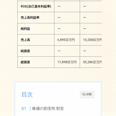
ROE(自己資本利益率)
ー
ー
ー
売上高利益率
ー
ー
ー
純利益
ー
ー
ー
売上高
6,895百万円
10,258百万円
14,
純資産
ー
ー
24,
総資産
17,898百万円
55,286百万円
47,
目次
CLOSE
株価の割安性:割安