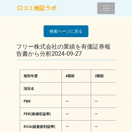
コンテンツへスキップ
口コミ検証ラボ
メインナビゲーション
検索ページに戻る
フリー株式会社の業績を有価証券報
告書から分析2024-09-27
相対年度
4期前
3期前
2期
項目名
PBR
ー
ー
ー
PER(株価収益率)
ー
ー
ー
ROA(総資産利益率)
ー
ー
ー