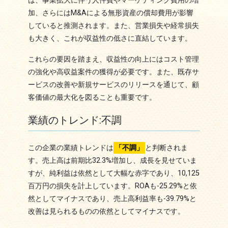
は、事業拡大に伴う人件費やマーケティング費用の増
加、さらにはM&Aによる無形資産の償却費用が影響
していると推測されます。また、営業損失や経常損失
も大きく、これが収益性の低さに直結しています。
これらの要因を踏まえ、収益性の向上にはコスト管理
の強化や高収益案件の獲得が必要です。また、既存サ
ービスの改善や新規サービスのリリースを通じて、顧
客価値の最大化を図ることも重要です。
業績のトレンド:不調
この企業の業績トレンドは
「不調」
と判断されま
す。売上高は前期比32.3%増加し、成長を見せていま
すが、純利益は依然として大幅な赤字であり、10,125
百万円の損失を計上しています。ROAも-25.29%と依
然としてマイナスであり、売上高利益率も-39.79%と
改善は見られるものの依然としてマイナスです。