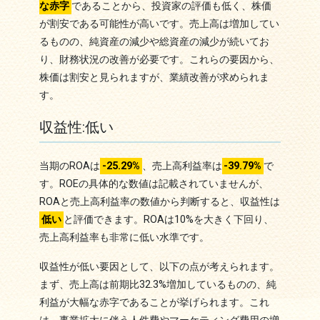
な赤字
であることから、投資家の評価も低く、株価
が割安である可能性が高いです。売上高は増加してい
るものの、純資産の減少や総資産の減少が続いてお
り、財務状況の改善が必要です。これらの要因から、
株価は割安と見られますが、業績改善が求められま
す。
収益性:低い
当期のROAは
-25.29%
、売上高利益率は
-39.79%
で
す。ROEの具体的な数値は記載されていませんが、
ROAと売上高利益率の数値から判断すると、収益性は
低い
と評価できます。ROAは10%を大きく下回り、
売上高利益率も非常に低い水準です。
収益性が低い要因として、以下の点が考えられます。
まず、売上高は前期比32.3%増加しているものの、純
利益が大幅な赤字であることが挙げられます。これ