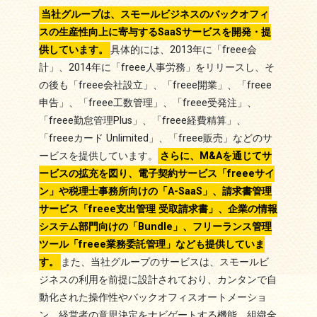
当社グループは、スモールビジネスのバックオフィ
スの生産性向上に寄与するSaaSサービスを開発・提
供しています。
具体的には、2013年に「freee会
計」、2014年に「freee人事労務」をリリースし、そ
の後も「freee会社設立」、「freee開業」、「freee
申告」、「freee工数管理」、「freee受発注」、
「freee勤怠管理Plus」、「freee経費精算」、
「freeeカード Unlimited」、「freee販売」などのサ
ービスを提供しています。
さらに、M&Aを通じてサ
ービスの拡充を図り、電子契約サービス「freeeサイ
ン」や税理士事務所向けの「A-SaaS」、請求書管理
サービス「freee支出管理 受取請求書」、企業の情報
システム部門向けの「Bundle」、フリーランス管理
ツール「freee業務委託管理」なども提供していま
す。
また、当社グループのサービスは、スモールビ
ジネスの利用を前提に設計されており、カンタンで自
動化された操作性やバックオフィスオートメーショ
ン、経営者の意思決定をナビゲートする機能、組織全