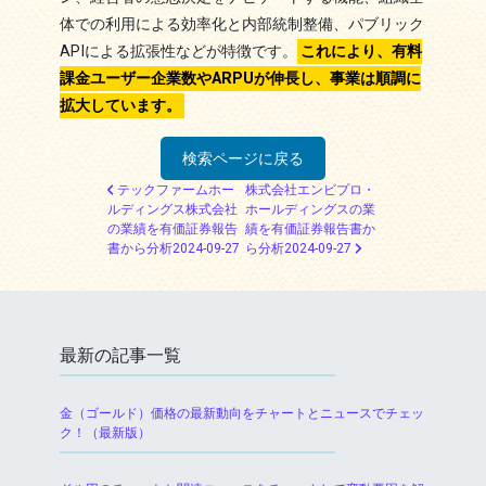
体での利用による効率化と内部統制整備、パブリック
APIによる拡張性などが特徴です。
これにより、有料
課金ユーザー企業数やARPUが伸長し、事業は順調に
拡大しています。
検索ページに戻る
投稿ナビゲーション
テックファームホー
株式会社エンビプロ・
ルディングス株式会社
ホールディングスの業
の業績を有価証券報告
績を有価証券報告書か
書から分析2024-09-27
ら分析2024-09-27
最新の記事一覧
金（ゴールド）価格の最新動向をチャートとニュースでチェッ
ク！（最新版）