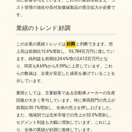
性に影響を与えています。これらの要因を踏まえ、コ
スト管理の強化や高付加価値製品の受注拡大が必要で
す。
業績のトレンド:好調
この企業の業績トレンドは
好調
と判断できます。売
上高は前期比15.6%増加し、93,784百万円に達してい
ます。純利益も前期比24.6%増の2,612百万円とな
り、ROEも8.69%から9.39%に上昇しています。これ
らの数値は、企業が安定した成長を遂げていることを
示しています。
要因としては、主要顧客である自動車メーカーの生産
回復が大きく寄与しています。特に車両部門の売上が
前期比30.1%増加し、全体の売上を押し上げました。
また、地域別では北米市場での売上が32.0%増加し、
セグメント利益も大幅に増加しています。これによ
り、全体の業績が好調に推移しています。