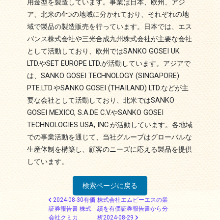
用金型を製造しています。事業は日本、欧州、アジ
ア、北米の4つの地域に分かれており、それぞれの地
域で製品の製造販売を行っています。日本では、エス
バンス株式会社や三光合成九州株式会社が主要な会社
として活動しており、欧州ではSANKO GOSEI UK
LTD.やSET EUROPE LTD.が活動しています。アジアで
は、SANKO GOSEI TECHNOLOGY (SINGAPORE)
PTE.LTD.やSANKO GOSEI (THAILAND) LTD.などが主
要な会社として活動しており、北米ではSANKO
GOSEI MEXICO, S.A.DE C.V.やSANKO GOSEI
TECHNOLOGIES USA, INC.が活動しています。各地域
での事業活動を通じて、当社グループはグローバルな
生産体制を構築し、顧客のニーズに応える製品を提供
しています。
検索ページに戻る
投稿ナビゲーション
2024-08-30有価
株式会社エムビーエスの業
証券報告書 株式
績を有価証券報告書から分
会社クミカ
析2024-08-29