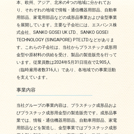
本、欧州、アジア、北米の4つの地域に分かれてお
り、それぞれの地域で情報・通信機器用部品、自動車
用部品、家電用部品などの成形品事業および金型事業
を展開しています。主要な子会社には、エスバンス株
式会社、SANKO GOSEI UK LTD.、SANKO GOSEI
TECHNOLOGY (SINGAPORE) PTE.LTD.などがありま
す。これらの子会社は、当社からプラスチック成形用
金型や原材料の供給を受け、製品の製造販売を行って
います。従業員数は2024年5月31日現在で2,905人
（臨時雇用者数316人）であり、各地域での事業活動
を支えています。
事業内容
当社グループの事業内容は、プラスチック成形品およ
びプラスチック成形用金型の製造販売です。成形品事
業では、情報・通信機器用部品、自動車用部品、家電
用部品などを製造し、金型事業ではプラスチック成形