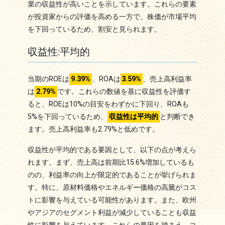
業の収益性が高いことを示しています。これらの要素
が投資家からの評価を高める一方で、株価が市場平均
を下回っているため、割安と見られます。
収益性:平均的
当期のROEは
9.39%
、ROAは
3.59%
、売上高利益率
は
2.79%
です。これらの数値を基に収益性を評価す
ると、ROEは10%の目安をわずかに下回り、ROAも
5%を下回っているため、
収益性は平均的
と判断でき
ます。売上高利益率も2.79%と低めです。
収益性が平均的である要因として、以下の点が考えら
れます。まず、売上高は前期比15.6%増加しているも
のの、利益率の向上が限定的であることが挙げられま
す。特に、原材料価格やエネルギー価格の高騰がコス
トに影響を与えている可能性があります。また、欧州
やアジアのセグメント利益が減少していることも収益