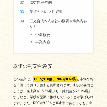
収益性:平均的
業績のトレンド:好調
三光合成株式会社の概要や事業内容
など
企業概要
事業内容
株価の割安性:割安
この企業は、
PERが8.0倍、PBRが0.69倍
と市場平均
を下回っており、割安と判断されます。割安の要因と
しては、売上高が15.6%増加し、純利益が26.1%増加
するなど、業績が堅調に推移していることが挙げられ
ます。また、ROEが9.39%と高水準であることも、企