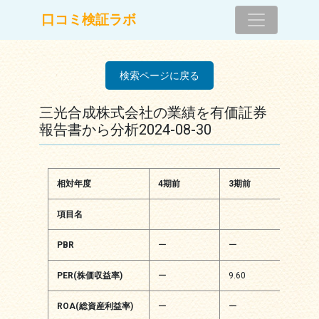
コンテンツへスキップ
口コミ検証ラボ
メインナビゲーション
検索ページに戻る
三光合成株式会社の業績を有価証券
報告書から分析2024-08-30
相対年度
4期前
3期前
2期
項目名
PBR
ー
ー
ー
PER(株価収益率)
ー
9.60
5.69
ROA(総資産利益率)
ー
ー
ー