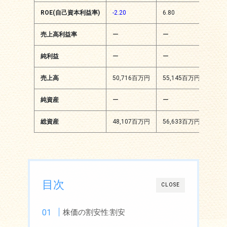
ROE(自己資本利益率)
-2.20
6.80
8.39
売上高利益率
ー
ー
ー
純利益
ー
ー
ー
売上高
50,716百万円
55,145百万円
65,
純資産
ー
ー
4,0
総資産
48,107百万円
56,633百万円
58,
目次
CLOSE
株価の割安性:割安