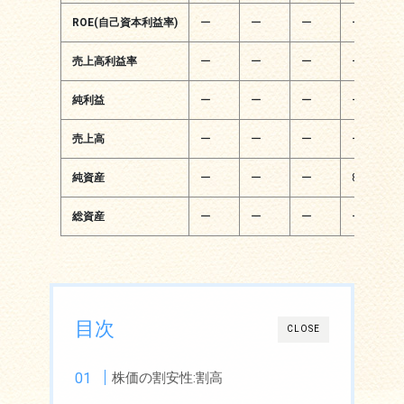
ROE(自己資本利益率)
ー
ー
ー
ー
売上高利益率
ー
ー
ー
ー
純利益
ー
ー
ー
ー
売上高
ー
ー
ー
ー
純資産
ー
ー
ー
81百万円
総資産
ー
ー
ー
ー
目次
CLOSE
株価の割安性:割高