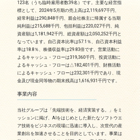
123名（うち臨時雇用者数39名）です。主要な経営指
標として、2024年5月期の売上高は2,119,697千円、
経常利益は290,848千円、親会社株主に帰属する当期
純利益は215,688千円、包括利益は220,027千円、純
資産額は1,181,942千円、総資産額は2,050,252千円と
なっています。自己資本比率は57.1％、自己資本利益
率は18.8％、株価収益率は29.83倍です。営業活動に
よるキャッシュ・フローは319,360千円、投資活動に
よるキャッシュ・フローは△182,401千円、財務活動
によるキャッシュ・フローは232,301千円であり、現
金及び現金同等物の期末残高は1,616,931千円です。
事業内容
当社グループは「先端技術を、経済実装する。」をミ
ッションに掲げ、AIをはじめとした新たなソフトウエ
ア技術をビジネスの現場に迅速に導入し、次世代の産
業創出を加速させることを目的としています。事業は