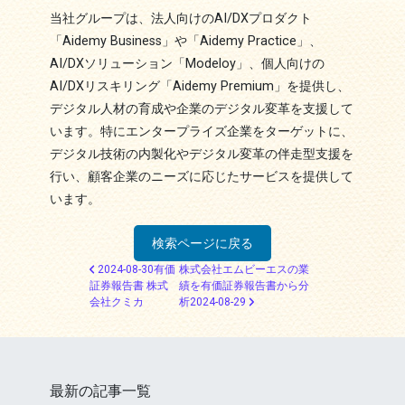
当社グループは、法人向けのAI/DXプロダクト
「Aidemy Business」や「Aidemy Practice」、
AI/DXソリューション「Modeloy」、個人向けの
AI/DXリスキリング「Aidemy Premium」を提供し、
デジタル人材の育成や企業のデジタル変革を支援して
います。特にエンタープライズ企業をターゲットに、
デジタル技術の内製化やデジタル変革の伴走型支援を
行い、顧客企業のニーズに応じたサービスを提供して
います。
検索ページに戻る
投稿ナビゲーション
2024-08-30有価
株式会社エムビーエスの業
証券報告書 株式
績を有価証券報告書から分
会社クミカ
析2024-08-29
最新の記事一覧