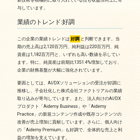
新技術を積極的に取り入れている点も収益性向上に寄
与しています。
業績のトレンド:好調
この企業の業績トレンドは
好調
と判断できます。当
期の売上高は2,120百万円、純利益は220百万円、純
資産は1,182百万円と、いずれも高い数値を示してい
ます。特に、純資産は前期比1351.4%増加しており、
企業の財務基盤が大幅に強化されています。
要因としては、AI/DXソリューションの受注が好調に
推移し、子会社化した株式会社ファクトリアルの業績
取り込みが寄与しています。また、法人向けのAI/DX
プロダクト「Aidemy Business」や「Aidemy
Practice」の新規コンテンツ作成や既存コンテンツの
改善が売上増加に貢献しています。さらに、個人向け
の「Aidemy Premium」も好調で、全体的な売上と利
益の増加を支えています。