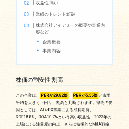
収益性:高い
業績のトレンド:好調
株式会社アイデミーの概要や事業内
容など
企業概要
事業内容
株価の割安性:割高
この企業は、
PERが29.82倍
、
PBRが5.55倍
と市場
平均を大きく上回り、割高と判断されます。割高の要
因としては、AIやDX事業による成長期待、
ROE18.8%、ROA10.7%という高い収益性、2023年の
上場による注目度の向上、さらに積極的なM&A戦略