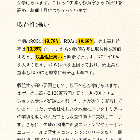
が挙げられます。これらの要素が投資家からの評価を
高め、株価上昇につながっています。
収益性:高い
当期のROEは
18.79%
、ROAは
10.69%
、売上高利益
率は
10.39%
です。これらの数値を基に収益性を評価
すると、
収益性は高い
と判断できます。ROEは10%
を大きく超え、ROAも5%を上回っており、売上高利
益率も10.39%と非常に健全な水準です。
収益性が高い要因として、以下の点が挙げられます。
まず、売上高が2,120百万円と高く、AI/DXソリュー
ションの受注が好調に推移したことが大きく寄与して
います。また、子会社化した株式会社ファクトリアル
の業績を取り込んだことも収益性向上に貢献していま
す。さらに、生成AI関連の新規コンテンツやカーボン
ニュートラルに関するコンテンツのリリースなど、最