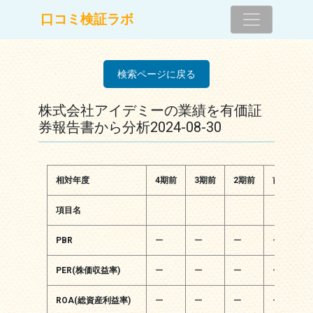
コンテンツへスキップ
口コミ検証ラボ
メインナビゲーション
検索ページに戻る
株式会社アイデミーの業績を有価証
券報告書から分析2024-08-30
相対年度
4期前
3期前
2期前
前期
項目名
PBR
ー
ー
ー
ー
PER(株価収益率)
ー
ー
ー
ー
ROA(総資産利益率)
ー
ー
ー
ー