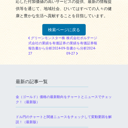
応した付加価値の高いサービスの提供、最新の情報提
供等を通じて、地域社会、ひいてはすべての人々の健
康と豊かな生活へ貢献することを目指しています。
検索ページに戻る
投稿ナビゲーション
グリーンモンスター株
株式会社ボルテージ
式会社の業績を有価証券
の業績を有価証券報
報告書から分析2024-09-
告書から分析2024-
27
09-27
最新の記事一覧
金（ゴールド）価格の最新動向をチャートとニュースでチェッ
ク！（最新版）
ドル円のチャートと関連ニュースをチェックして変動要因を解
説！（最新版）