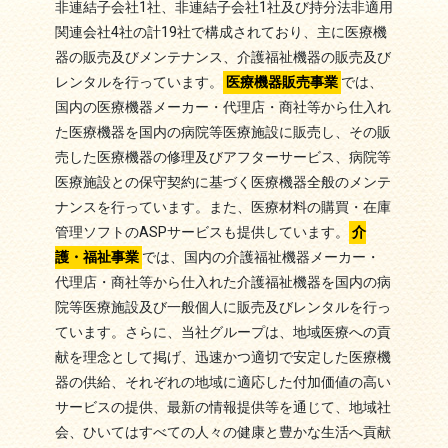
非連結子会社1社、非連結子会社1社及び持分法非適用
関連会社4社の計19社で構成されており、主に医療機
器の販売及びメンテナンス、介護福祉機器の販売及び
レンタルを行っています。
医療機器販売事業
では、
国内の医療機器メーカー・代理店・商社等から仕入れ
た医療機器を国内の病院等医療施設に販売し、その販
売した医療機器の修理及びアフターサービス、病院等
医療施設との保守契約に基づく医療機器全般のメンテ
ナンスを行っています。また、医療材料の購買・在庫
管理ソフトのASPサービスも提供しています。
介
護・福祉事業
では、国内の介護福祉機器メーカー・
代理店・商社等から仕入れた介護福祉機器を国内の病
院等医療施設及び一般個人に販売及びレンタルを行っ
ています。さらに、当社グループは、地域医療への貢
献を理念として掲げ、迅速かつ適切で安定した医療機
器の供給、それぞれの地域に適応した付加価値の高い
サービスの提供、最新の情報提供等を通じて、地域社
会、ひいてはすべての人々の健康と豊かな生活へ貢献