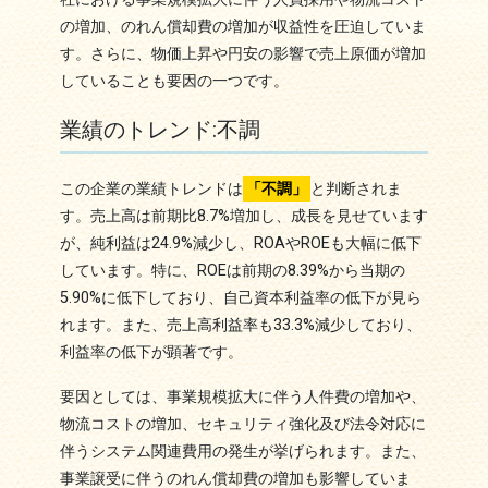
の増加、のれん償却費の増加が収益性を圧迫していま
す。さらに、物価上昇や円安の影響で売上原価が増加
していることも要因の一つです。
業績のトレンド:不調
この企業の業績トレンドは
「不調」
と判断されま
す。売上高は前期比8.7%増加し、成長を見せています
が、純利益は24.9%減少し、ROAやROEも大幅に低下
しています。特に、ROEは前期の8.39%から当期の
5.90%に低下しており、自己資本利益率の低下が見ら
れます。また、売上高利益率も33.3%減少しており、
利益率の低下が顕著です。
要因としては、事業規模拡大に伴う人件費の増加や、
物流コストの増加、セキュリティ強化及び法令対応に
伴うシステム関連費用の発生が挙げられます。また、
事業譲受に伴うのれん償却費の増加も影響していま