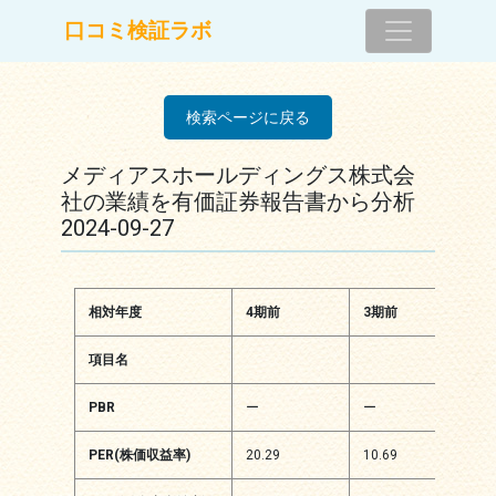
コンテンツへスキップ
口コミ検証ラボ
メインナビゲーション
検索ページに戻る
メディアスホールディングス株式会
社の業績を有価証券報告書から分析
2024-09-27
相対年度
4期前
3期前
2
項目名
PBR
ー
ー
ー
PER(株価収益率)
20.29
10.69
11