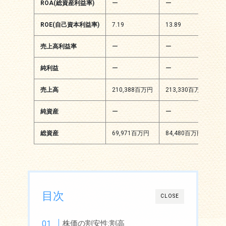
ROA(総資産利益率)
ー
ー
ー
ROE(自己資本利益率)
7.19
13.89
11
売上高利益率
ー
ー
ー
純利益
ー
ー
ー
売上高
210,388百万円
213,330百万円
2
純資産
ー
ー
1
総資産
69,971百万円
84,480百万円
9
目次
CLOSE
株価の割安性:割高