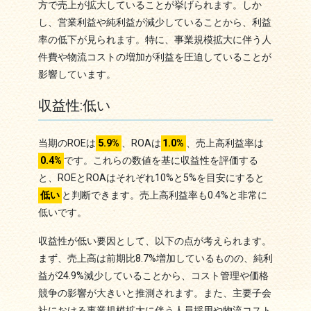
方で売上が拡大していることが挙げられます。しか
し、営業利益や純利益が減少していることから、利益
率の低下が見られます。特に、事業規模拡大に伴う人
件費や物流コストの増加が利益を圧迫していることが
影響しています。
収益性:低い
当期のROEは
5.9%
、ROAは
1.0%
、売上高利益率は
0.4%
です。これらの数値を基に収益性を評価する
と、ROEとROAはそれぞれ10%と5%を目安にすると
低い
と判断できます。売上高利益率も0.4%と非常に
低いです。
収益性が低い要因として、以下の点が考えられます。
まず、売上高は前期比8.7%増加しているものの、純利
益が24.9%減少していることから、コスト管理や価格
競争の影響が大きいと推測されます。また、主要子会
社における事業規模拡大に伴う人員採用や物流コスト