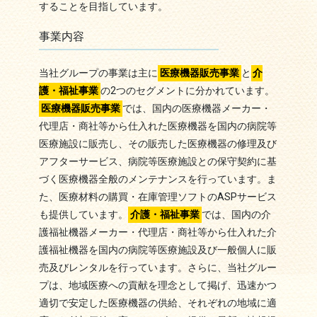
することを目指しています。
事業内容
当社グループの事業は主に
医療機器販売事業
と
介
護・福祉事業
の2つのセグメントに分かれています。
医療機器販売事業
では、国内の医療機器メーカー・
代理店・商社等から仕入れた医療機器を国内の病院等
医療施設に販売し、その販売した医療機器の修理及び
アフターサービス、病院等医療施設との保守契約に基
づく医療機器全般のメンテナンスを行っています。ま
た、医療材料の購買・在庫管理ソフトのASPサービス
も提供しています。
介護・福祉事業
では、国内の介
護福祉機器メーカー・代理店・商社等から仕入れた介
護福祉機器を国内の病院等医療施設及び一般個人に販
売及びレンタルを行っています。さらに、当社グルー
プは、地域医療への貢献を理念として掲げ、迅速かつ
適切で安定した医療機器の供給、それぞれの地域に適