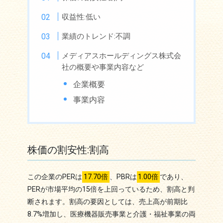
収益性:低い
業績のトレンド:不調
メディアスホールディングス株式会
社の概要や事業内容など
企業概要
事業内容
株価の割安性:割高
この企業のPERは
17.70倍
、PBRは
1.00倍
であり、
PERが市場平均の15倍を上回っているため、割高と判
断されます。割高の要因としては、売上高が前期比
8.7%増加し、医療機器販売事業と介護・福祉事業の両