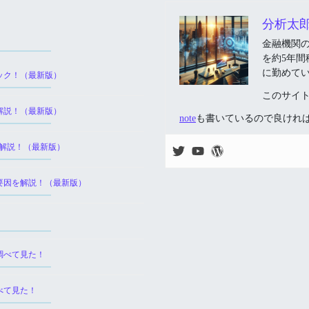
分析太
金融機関
を約5年
に勤めて
ック！（最新版）
このサイ
解説！（最新版）
note
も書いているので良けれ
を解説！（最新版）
要因を解説！（最新版）
調べて見た！
べて見た！