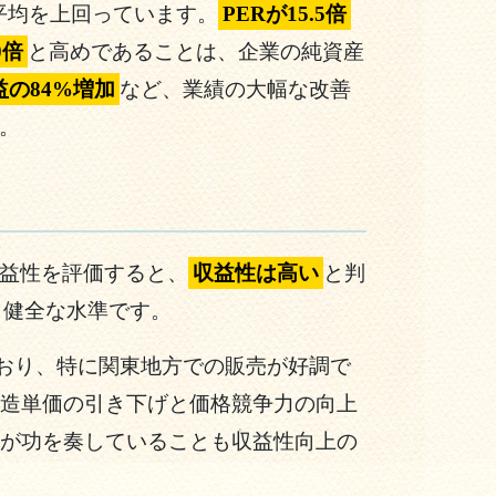
市場平均を上回っています。
PERが15.5倍
0倍
と高めであることは、企業の純資産
益の84%増加
など、業績の大幅な改善
。
益性を評価すると、
収益性は高い
と判
%と健全な水準です。
ており、特に関東地方での販売が好調で
造単価の引き下げと価格競争力の向上
が功を奏していることも収益性向上の