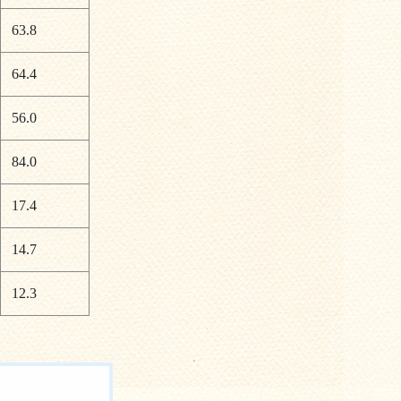
63.8
64.4
56.0
84.0
17.4
14.7
12.3