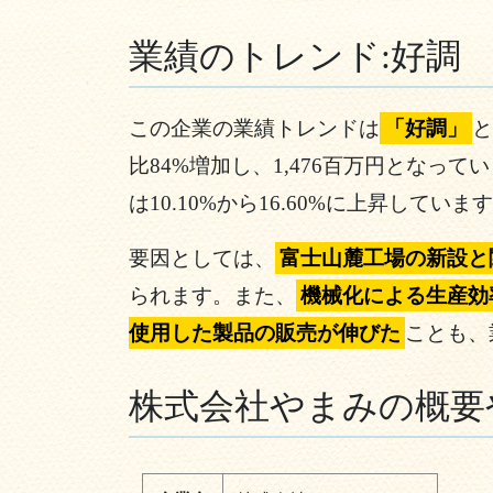
業績のトレンド:好調
この企業の業績トレンドは
「好調」
と
比84%増加し、1,476百万円となって
は10.10%から16.60%に上昇していま
要因としては、
富士山麓工場の新設と
られます。また、
機械化による生産効
使用した製品の販売が伸びた
ことも、
株式会社やまみの概要