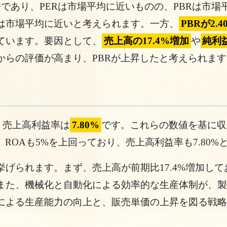
.40倍であり、PERは市場平均に近いものの、PBRは
は市場平均に近いと考えられます。一方、
PBRが2.4
ています。要因として、
売上高の17.4%増加
や
純利
からの評価が高まり、PBRが上昇したと考えられます
、売上高利益率は
7.80%
です。これらの数値を基に収
、ROAも5%を上回っており、売上高利益率も7.80
げられます。まず、売上高が前期比17.4%増加し
また、機械化と自動化による効率的な生産体制が、製
による生産能力の向上と、販売単価の上昇を図る戦略