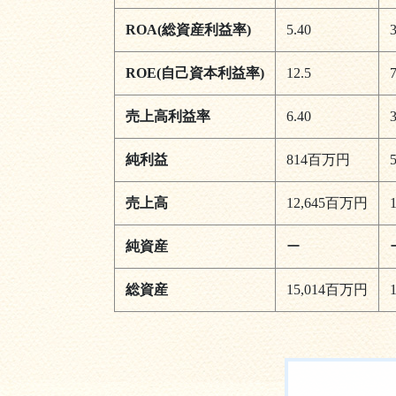
ROA(総資産利益率)
5.40
3
ROE(自己資本利益率)
12.5
7
売上高利益率
6.40
3
純利益
814百万円
売上高
12,645百万円
純資産
ー
総資産
15,014百万円