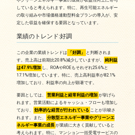
やグリーンエネルギー事業の成長が収益性向上に寄与
していると考えられます。特に、再生可能エネルギー
の取り組みや市場価格連動型料金プランの導入が、安
定した収益を確保する要因となっています。
業績のトレンド:好調
この企業の業績トレンドは
「好調」
と判断されま
す。売上高は前期比20.8%減少していますが、
純利益
は47.9%増加
し、ROAやROEもそれぞれ25.6%と
17.1%増加しています。特に、売上高利益率が82.1%
増加しており、利益率の向上が顕著です。
要因としては、
営業利益と経常利益の増加
が挙げら
れます。営業活動によるキャッシュ・フローも増加し
ており、
効率的な経営が行われている
ことが示唆さ
れます。また、
分散型エネルギー事業やグリーンエ
ネルギー事業の成長
が業績に大きく貢献していると
考えられます。特に、マンション一括受電サービスの