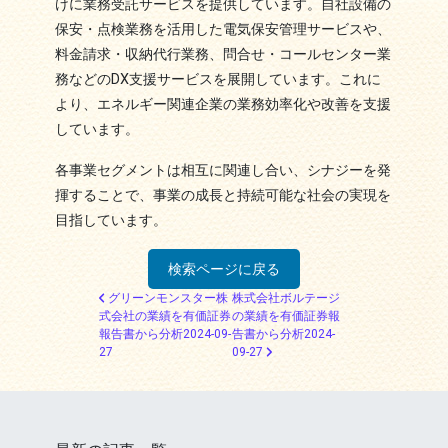
けに業務受託サービスを提供しています。自社設備の
保安・点検業務を活用した電気保安管理サービスや、
料金請求・収納代行業務、問合せ・コールセンター業
務などのDX支援サービスを展開しています。これに
より、エネルギー関連企業の業務効率化や改善を支援
しています。
各事業セグメントは相互に関連し合い、シナジーを発
揮することで、事業の成長と持続可能な社会の実現を
目指しています。
検索ページに戻る
投稿ナビゲーション
グリーンモンスター株
株式会社ボルテージ
式会社の業績を有価証券
の業績を有価証券報
報告書から分析2024-09-
告書から分析2024-
27
09-27