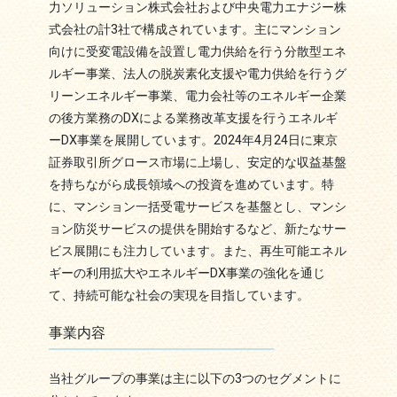
力ソリューション株式会社および中央電力エナジー株
式会社の計3社で構成されています。主にマンション
向けに受変電設備を設置し電力供給を行う分散型エネ
ルギー事業、法人の脱炭素化支援や電力供給を行うグ
リーンエネルギー事業、電力会社等のエネルギー企業
の後方業務のDXによる業務改革支援を行うエネルギ
ーDX事業を展開しています。2024年4月24日に東京
証券取引所グロース市場に上場し、安定的な収益基盤
を持ちながら成長領域への投資を進めています。特
に、マンション一括受電サービスを基盤とし、マンシ
ョン防災サービスの提供を開始するなど、新たなサー
ビス展開にも注力しています。また、再生可能エネル
ギーの利用拡大やエネルギーDX事業の強化を通じ
て、持続可能な社会の実現を目指しています。
事業内容
当社グループの事業は主に以下の3つのセグメントに