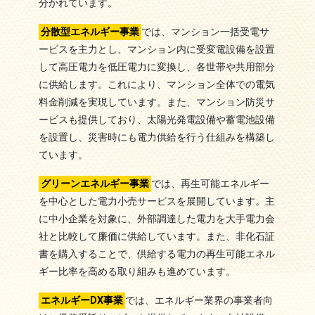
分かれています。
分散型エネルギー事業
では、マンション一括受電サ
ービスを主力とし、マンション内に受変電設備を設置
して高圧電力を低圧電力に変換し、各世帯や共用部分
に供給します。これにより、マンション全体での電気
料金削減を実現しています。また、マンション防災サ
ービスも提供しており、太陽光発電設備や蓄電池設備
を設置し、災害時にも電力供給を行う仕組みを構築し
ています。
グリーンエネルギー事業
では、再生可能エネルギー
を中心とした電力小売サービスを展開しています。主
に中小企業を対象に、外部調達した電力を大手電力会
社と比較して廉価に供給しています。また、非化石証
書を購入することで、供給する電力の再生可能エネル
ギー比率を高める取り組みも進めています。
エネルギーDX事業
では、エネルギー業界の事業者向