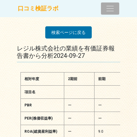
コンテンツへスキップ
口コミ検証ラボ
メインナビゲーション
検索ページに戻る
レジル株式会社の業績を有価証券報
告書から分析2024-09-27
相対年度
2期前
前期
当期
項目名
PBR
ー
ー
3.65
PER(株価収益率)
ー
ー
15.3
ROA(総資産利益率)
ー
9.0
11.3