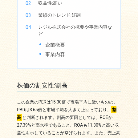
収益性:高い
業績のトレンド:好調
レジル株式会社の概要や事業内容な
ど
企業概要
事業内容
株価の割安性:割高
この企業のPERは15.30倍で市場平均に近いものの、
PBRは3.65倍と市場平均を大きく上回っており、
割
高
と判断されます。割高の要因としては、ROEが
27.39%と高水準であること、ROAも11.30%と高い収
益性を示していることが挙げられます。また、売上高