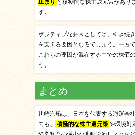
止まり
と積極的な株主還元策があり
す。
ポジティブな要因としては、引き続
を支える要因となるでしょう。一方
これらの要因が混在する中での株価
う。
まとめ
川崎汽船は、日本を代表する海運会
ても、
積極的な株主還元策
や環境対
経常利益の減少や地政学的リスクな