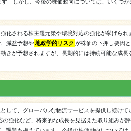
ます。しかし、今後の株価動向については、いくつか
き強化される株主還元策や環境対応の強化が挙げられ
で、減益予想や
地政学的リスク
が株価の下押し要因と
の動きが予想されますが、長期的には持続可能な成長
社として、グローバルな物流サービスを提供し続けて
応の強化など、将来的な成長を見据えた取り組みが評
ど、課題も抱えています。今後の株価動向については