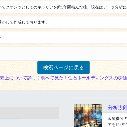
いてクオンツとしてのキャリアを約5年間積んだ後、現在はデータ分析
活かして作成しております。
い！
検索ページに戻る
売上について詳しく調べて見た！
住石ホールディングスの株
分析太
金融機関
アを約5