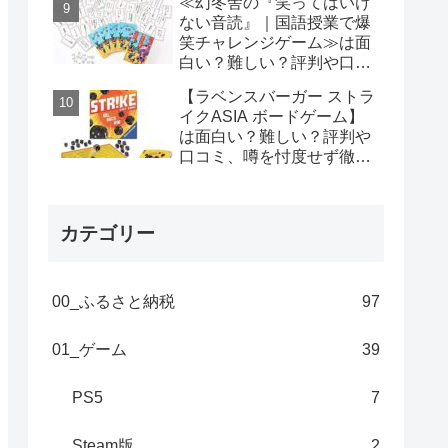
≪幻冬舎の『笑ってはいけ
ない音読』｜国語授業で爆
笑チャレンジゲーム≫は面
白い？難しい？評判や口コ
ミ、噂を忖度せず徹底検証!
【ラベンスバーガー ストラ
イクASIA ボードゲーム】
は面白い？難しい？評判や
口コミ、噂を忖度せず徹底
検証！
カテゴリー
00_ふるさと納税
97
01_ゲーム
39
PS5
7
Steam版
2