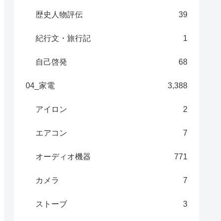
歴史人物評伝
39
紀行文・旅行記
1
自己啓発
68
04_家電
3,388
アイロン
2
エアコン
7
オーディオ機器
771
カメラ
7
ストーブ
3