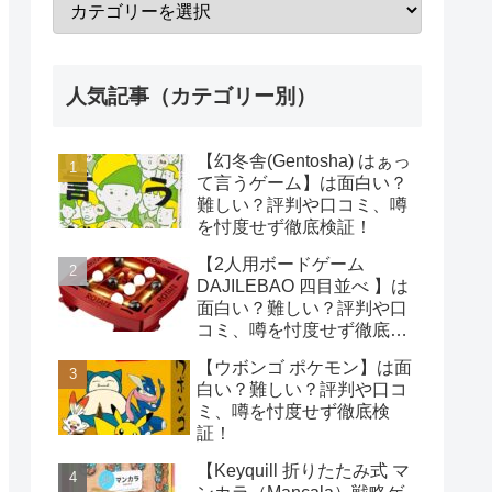
人気記事（カテゴリー別）
【幻冬舎(Gentosha) はぁっ
て言うゲーム】は面白い？
難しい？評判や口コミ、噂
を忖度せず徹底検証！
【2人用ボードゲーム
DAJILEBAO 四目並べ 】は
面白い？難しい？評判や口
コミ、噂を忖度せず徹底検
証！
【ウボンゴ ポケモン】は面
白い？難しい？評判や口コ
ミ、噂を忖度せず徹底検
証！
【Keyquill 折りたたみ式 マ