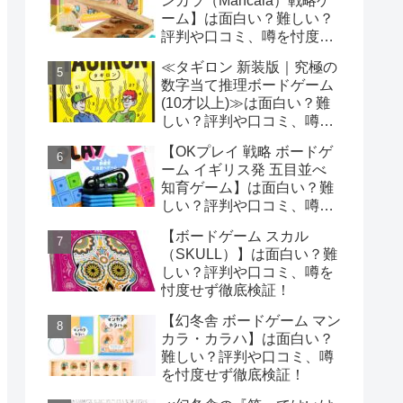
ンカラ（Mancala）戦略ゲ
ーム】は面白い？難しい？
評判や口コミ、噂を忖度せ
ず徹底検証！
≪タギロン 新装版｜究極の
数字当て推理ボードゲーム
(10才以上)≫は面白い？難
しい？評判や口コミ、噂を
忖度せず徹底検証!
【OKプレイ 戦略 ボードゲ
ーム イギリス発 五目並べ
知育ゲーム】は面白い？難
しい？評判や口コミ、噂を
忖度せず徹底検証！
【ボードゲーム スカル
（SKULL）】は面白い？難
しい？評判や口コミ、噂を
忖度せず徹底検証！
【幻冬舎 ボードゲーム マン
カラ・カラハ】は面白い？
難しい？評判や口コミ、噂
を忖度せず徹底検証！