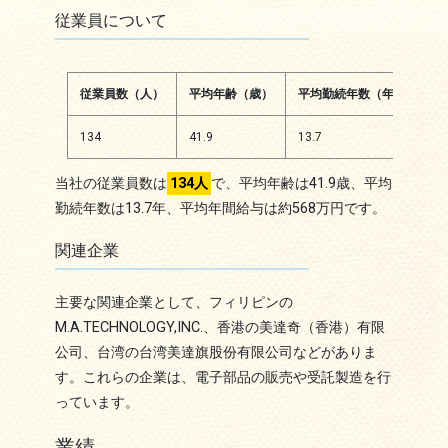
従業員について
従業員数（人）
平均年齢（歳）
平均勤続年数（年）
平
134
41.9
13.7
5,
当社の従業員数は
134人
で、平均年齢は41.9歳、平均
勤続年数は13.7年、平均年間給与は約568万円です。
関連企業
主要な関連企業として、フィリピンの
M.A.TECHNOLOGY,INC.、香港の美達奇（香港）有限
公司、台湾の台湾美達旗股份有限公司などがありま
す。これらの企業は、電子部品の販売や受託製造を行
っています。
業績