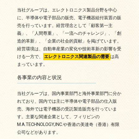
当社グループは、エレクトロニクス製品分野を中心
に、半導体や電子部品の販売、電子機器組付装置の販
売を行っています。経営理念として「顧客第一主
義」、「人間尊重」、「一流へのチャレンジ」、「創
造的革新」、「企業の社会的貢献」を掲げています。
経営環境は、自動車産業の変化や技術革新の影響を受
ける一方で、
エレクトロニクス関連製品の需要
は高
まっています。
各事業の内容と状況
当社グループは、国内事業部門と海外事業部門に分か
れており、国内では主に半導体や電子部品の仕入販
売、海外では電子機器の受託製造販売を行っていま
す。主要な関連企業として、フィリピンの
M.A.TECHNOLOGY,INC.や香港の美達奇（香港）有限
公司などがあります。