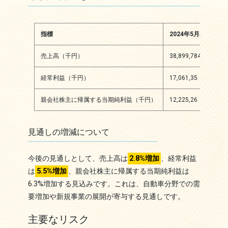
指標
2024年5月期
2
売上高（千円）
38,899,784
40,
経常利益（千円）
17,061,35
18,
親会社株主に帰属する当期純利益（千円）
12,225,26
13,
見通しの増減について
今後の見通しとして、売上高は
2.8%増加
、経常利益
は
5.5%増加
、親会社株主に帰属する当期純利益は
6.3%増加する見込みです。これは、自動車分野での需
要増加や新規事業の展開が寄与する見通しです。
主要なリスク