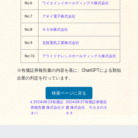
No.6
ワイエイシイホールディングス株式会社
No.7
アオイ電子株式会社
No.8
ＮＳＷ株式会社
No.9
北陸電気工業株式会社
No.10
アライドテレシスホールディングス株式会社
※有価証券報告書の内容を基に、ChatGPTによる類似
企業の判定を行っています。
検索ページに戻る
投稿ナビゲーション
2024-08-23有価証
2024-08-27有価証券報告
券報告書 株式会社オ
書 株式会社 サカタのタ
オバ
ネ