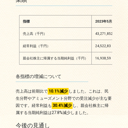
指標
2023年5月期
20
売上高（千円）
43,271,852
38,
経常利益（千円）
24,522,83
17,
親会社株主に帰属する当期純利益（千円）
16,938,59
12,
各指標の増減について
売上高は前期比で
10.1%減少
しました。これは、民
生分野やアミューズメント分野での受注減少が主な要
因です。経常利益も
30.4%減少
し、親会社株主に帰
属する当期純利益は27.8%減少しました。
今後の見通し