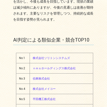
を活かし、今後も成長を目指しています。現状の業績
は減少傾向にありますが、今後の見通しは改善が期待
されます。主要なリスクを管理しつつ、持続的な成長
を目指す姿勢が見られます。
AI判定による類似企業・競合TOP10
No.1
株式会社ソリトンシステムズ
No.2
ｎｍｓホールディングス株式会社
No.3
伯東株式会社
No.4
株式会社メイコー
No.5
平田機工株式会社