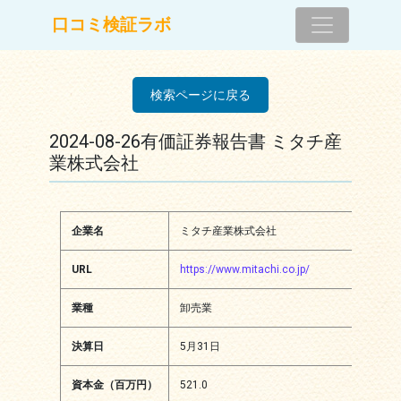
コンテンツへスキップ
口コミ検証ラボ
メインナビゲーション
検索ページに戻る
2024-08-26有価証券報告書 ミタチ産
業株式会社
企業名
ミタチ産業株式会社
URL
https://www.mitachi.co.jp/
業種
卸売業
決算日
5月31日
資本金（百万円）
521.0