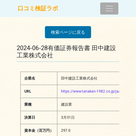
コンテンツへスキップ
口コミ検証ラボ
メインナビゲーション
検索ページに戻る
2024-06-28有価証券報告書 田中建設
工業株式会社
企業名
田中建設工業株式会社
URL
https://www.tanaken-1982.co.jp/ja/index.htm
業種
建設業
決算日
3月31日
資本金（百万円）
297.0