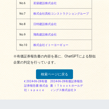
No.6
若築建設株式会社
No.7
株式会社髙松コンストラクショングループ
No.8
日特建設株式会社
No.9
飛島建設株式会社
No.10
株式会社イトーヨーギョー
※有価証券報告書の内容を基に、ChatGPTによる類似
企業の判定を行っています。
検索ページに戻る
投稿ナビゲーション
2024-06-28有価
2024-06-28有価証券報告
証券報告書 株式会
書 ＩＴｂｏｏｋホールデ
社ｉｓｐａｃｅ
ィングス株式会社