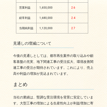
営業利益
1,650,000
2.6
経常利益
1,680,000
2.4
当期純利益
1,120,000
2.7
見通しの増減について
今後の見通しとしては、都市再生案件の取り込みや顧
客基盤の充実、地下関連工事の受注拡大、環境改善関
連工事の受注が期待されています。これにより、売上
高や利益の増加が見込まれています。
まとめ
当社の業績は、堅調な受注環境を背景に安定していま
す。大型工事の増加による生産性向上が利益増加に寄