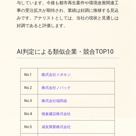
与しています。今後も都市再生案件や環境改善関連工
事の受注拡大が期待され、業績は好調に推移する見込
みです。アナリストとしては、当社の現状と見通しは
好調であると評価します。
AI判定による類似企業・競合TOP10
No.1
株式会社イボキン
No.2
株式会社ノバック
No.3
株式会社福田組
No.4
徳倉建設株式会社
No.5
成友興業株式会社