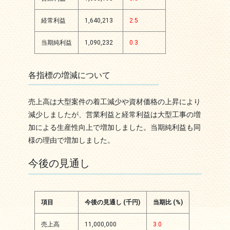
経常利益
1,640,213
2.5
当期純利益
1,090,232
0.3
各指標の増減について
売上高は大型案件の着工減少や資材価格の上昇により
減少しましたが、営業利益と経常利益は大型工事の増
加による生産性向上で増加しました。当期純利益も同
様の理由で増加しました。
今後の見通し
項目
今後の見通し (千円)
当期比 (%)
売上高
11,000,000
3.0