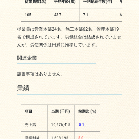
従業員数(名)
平均年齢(歳)
平均勤続年数(年)
平均年間給
105
43.7
7.1
6600
従業員は営業本部24名、施工本部62名、管理本部19
名で構成されています。労働組合は結成されていませ
んが、労使関係は円満に推移しています。
関連企業
該当事項はありません。
業績
項目
当期 (千円)
前期比 (%)
売上高
10,676,415
-5.1
営業利益
1,608,193
3.0