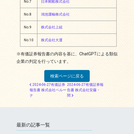
No.7
日本郵船株式会社
No.8
鴻池運輸株式会社
No.9
株式会社上組
No.10
株式会社大運
※有価証券報告書の内容を基に、ChatGPTによる類似
企業の判定を行っています。
検索ページに戻る
投稿ナビゲーション
2024-06-27有価証券
2024-06-27有価証券報
報告書 株式会社ベルー
告書 株式会社安藤・
ナ
間
最新の記事一覧