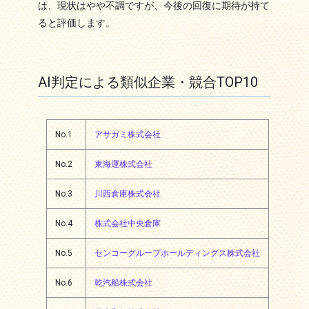
は、現状はやや不調ですが、今後の回復に期待が持て
ると評価します。
AI判定による類似企業・競合TOP10
No.1
アサガミ株式会社
No.2
東海運株式会社
No.3
川西倉庫株式会社
No.4
株式会社中央倉庫
No.5
センコーグループホールディングス株式会社
No.6
乾汽船株式会社