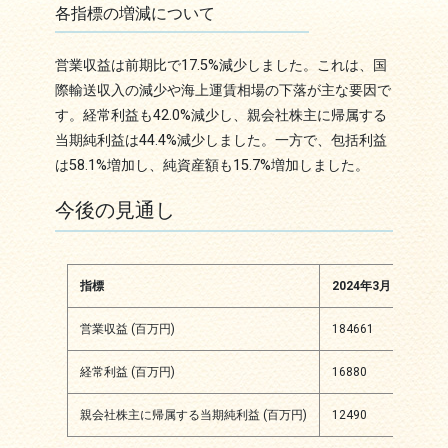
各指標の増減について
営業収益は前期比で17.5%減少しました。これは、国
際輸送収入の減少や海上運賃相場の下落が主な要因で
す。経常利益も42.0%減少し、親会社株主に帰属する
当期純利益は44.4%減少しました。一方で、包括利益
は58.1%増加し、純資産額も15.7%増加しました。
今後の見通し
指標
2024年3月
2025
営業収益 (百万円)
184661
1920
経常利益 (百万円)
16880
1700
親会社株主に帰属する当期純利益 (百万円)
12490
1250