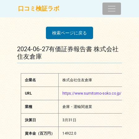
コンテンツへスキップ
口コミ検証ラボ
メインナビゲーション
検索ページに戻る
2024-06-27有価証券報告書 株式会社
住友倉庫
企業名
株式会社住友倉庫
URL
https://www.sumitomo-soko.co.jp/
業種
倉庫・運輸関連業
決算日
3月31日
資本金（百万円）
14922.0