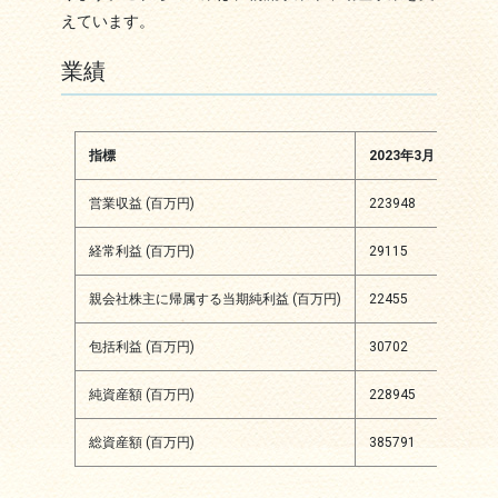
えています。
業績
指標
2023年3月
202
営業収益 (百万円)
223948
1846
経常利益 (百万円)
29115
1688
親会社株主に帰属する当期純利益 (百万円)
22455
1249
包括利益 (百万円)
30702
4856
純資産額 (百万円)
228945
2648
総資産額 (百万円)
385791
4369