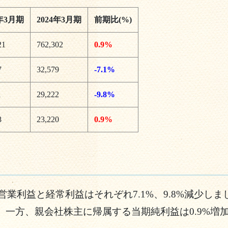
3年3月期
2024年3月期
前期比(%)
21
762,302
0.9%
7
32,579
-7.1%
1
29,222
-9.8%
8
23,220
0.9%
営業利益と経常利益はそれぞれ7.1%、9.8%減少
一方、親会社株主に帰属する当期純利益は0.9%増