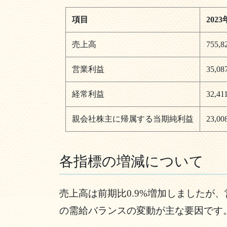
項目
202
売上高
755,8
営業利益
35,08
経常利益
32,41
親会社株主に帰属する当期純利益
23,00
各指標の増減について
売上高は前期比0.9%増加しましたが、
の需給バランスの変動が主な要因です。