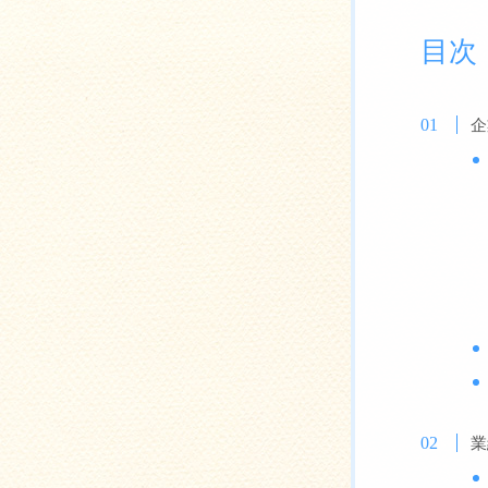
目次
企
業