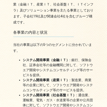
業（金融ＩＴ、産業ＩＴ、社会基盤ＩＴ、ＩＴインフ
ラ）及びソリューション事業を主たる事業としており
ます。子会社19社及び関連会社4社を含むグループ構
成です。
各事業の内容と状況
当社の事業は以下の5つのセグメントに分かれていま
す。
システム開発事業（金融ＩＴ）:
銀行、保険会
社、証券会社等の金融機関に対して、ソフトウ
エア開発やシステムコンサルティング等のサー
ビスを提供。
システム開発事業（産業ＩＴ）:
製造業、商業
等の企業に対して、ソフトウエア開発やシステ
ムコンサルティング等のサービスを提供。
システム開発事業（社会基盤ＩＴ）:
通信業、
運輸業、電気・ガス・水道業等の企業や公共団
体に対して、ソフトウエア開発やシステムコン