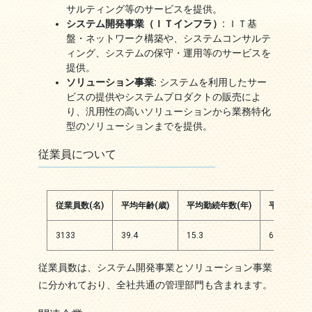
サルティング等のサービスを提供。
システム開発事業（ＩＴインフラ）:
ＩＴ基
盤・ネットワーク構築や、システムコンサルテ
ィング、システムの保守・運用等のサービスを
提供。
ソリューション事業:
システムを利用したサー
ビスの提供やシステムプロダクトの販売によ
り、汎用性の高いソリューションから業務特化
型のソリューションまでを提供。
従業員について
従業員数(名)
平均年齢(歳)
平均勤続年数(年)
平均年間給
3133
39.4
15.3
6960
従業員数は、システム開発事業とソリューション事業
に分かれており、全社共通の管理部門も含まれます。