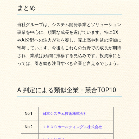
まとめ
当社グループは、システム開発事業とソリューション
事業を中心に、順調な成長を遂げています。特にDX
やAI分野への注力が功を奏し、売上高や利益の増加に
寄与しています。今後もこれらの分野での成長が期待
され、業績は好調に推移する見込みです。投資家にと
っては、引き続き注目すべき企業と言えるでしょう。
AI判定による類似企業・競合TOP10
No.1
日本システム技術株式会社
No.2
ＪＢＣＣホールディングス株式会社