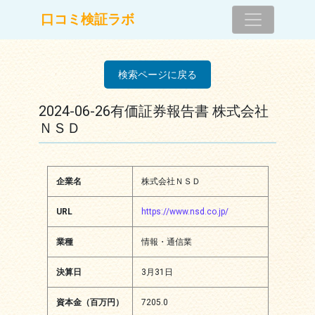
コンテンツへスキップ
口コミ検証ラボ
メインナビゲーション
検索ページに戻る
2024-06-26有価証券報告書 株式会社
ＮＳＤ
企業名
株式会社ＮＳＤ
URL
https://www.nsd.co.jp/
業種
情報・通信業
決算日
3月31日
資本金（百万円）
7205.0