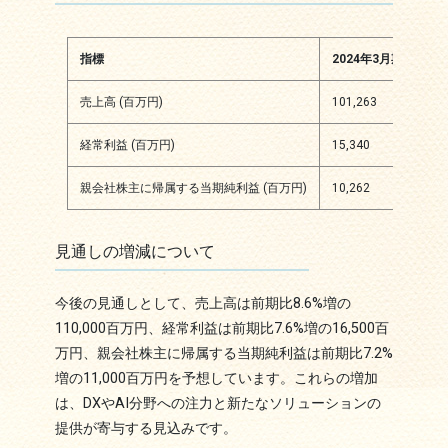
指標
2024年3月期
20
売上高 (百万円)
101,263
110
経常利益 (百万円)
15,340
16,
親会社株主に帰属する当期純利益 (百万円)
10,262
11,
見通しの増減について
今後の見通しとして、売上高は前期比8.6%増の
110,000百万円、経常利益は前期比7.6%増の16,500百
万円、親会社株主に帰属する当期純利益は前期比7.2%
増の11,000百万円を予想しています。これらの増加
は、DXやAI分野への注力と新たなソリューションの
提供が寄与する見込みです。