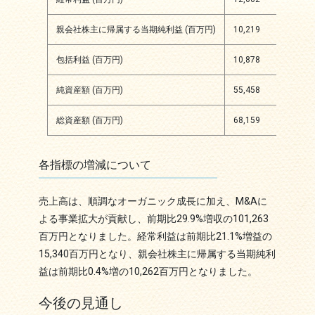
親会社株主に帰属する当期純利益 (百万円)
10,219
10,
包括利益 (百万円)
10,878
12,
純資産額 (百万円)
55,458
64,
総資産額 (百万円)
68,159
86,
各指標の増減について
売上高は、順調なオーガニック成長に加え、M&Aに
よる事業拡大が貢献し、前期比29.9%増収の101,263
百万円となりました。経常利益は前期比21.1%増益の
15,340百万円となり、親会社株主に帰属する当期純利
益は前期比0.4%増の10,262百万円となりました。
今後の見通し