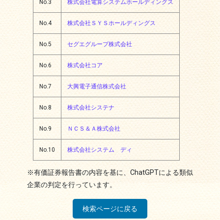
No.3
株式会社電算システムホールディングス
No.4
株式会社ＳＹＳホールディングス
No.5
セグエグループ株式会社
No.6
株式会社コア
No.7
大興電子通信株式会社
No.8
株式会社システナ
No.9
ＮＣＳ＆Ａ株式会社
No.10
株式会社システム ディ
※有価証券報告書の内容を基に、ChatGPTによる類似
企業の判定を行っています。
検索ページに戻る