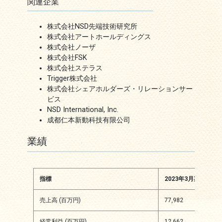
関連企業
株式会社NSD先端技術研究所
株式会社アートホールディングス
株式会社ノーザ
株式会社FSK
株式会社ステラス
Trigger株式会社
株式会社シェアホルダーズ・リレーションサー
ビス
NSD International, Inc.
成都仁本新動科技有限公司
業績
指標
2023年3月期
20
売上高 (百万円)
77,982
101
経常利益 (百万円)
12,662
15,