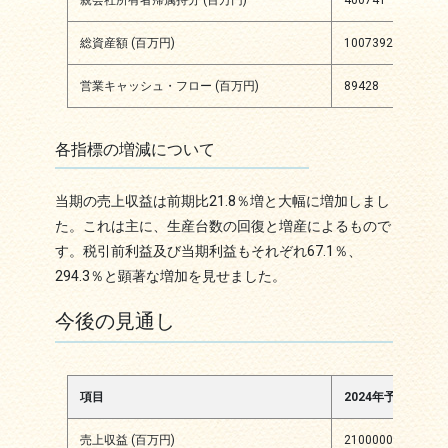
親会社所有者帰属持分 (百万円)
400741
4489
総資産額 (百万円)
1007392
1127
営業キャッシュ・フロー (百万円)
89428
1748
各指標の増減について
当期の売上収益は前期比21.8％増と大幅に増加しまし
た。これは主に、生産台数の回復と増産によるもので
す。税引前利益及び当期利益もそれぞれ67.1％、
294.3％と顕著な増加を見せました。
今後の見通し
項目
2024年予測
当
売上収益 (百万円)
2100000
7.