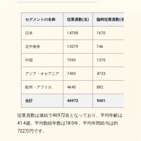
セグメントの名称
従業員数(名)
臨時従業員数(名)
日本
14708
1670
北中南米
13079
746
中国
7090
1370
アジア・オセアニア
7450
4733
欧州・アフリカ
4645
882
合計
46972
9401
従業員数は連結で46972名となっており、平均年齢は
41.4歳、平均勤続年数は18.0年、平均年間給与は約
722万円です。