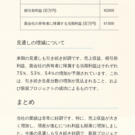
税引前利益 (百万円)
92000
5.
親会社の所有者に帰属する当期利益 (百万円)
61000
5.
見通しの増減について
来期の見通しも引き続き好調です。売上収益、税引前
利益、親会社の所有者に帰属する当期利益はそれぞれ
7.5％、5.3％、5.4％の増加が予測されています。これ
は、引き続き生産台数の増加が見込まれること、およ
び新規プロジェクトの成功によるものです。
まとめ
当社の業績は非常に好調です。特に、売上収益が大き
く増加し、増産が進むにつれ利益も顕著に増加しまし
た。今後の見通しも引き続き好調で、新規プロジェク