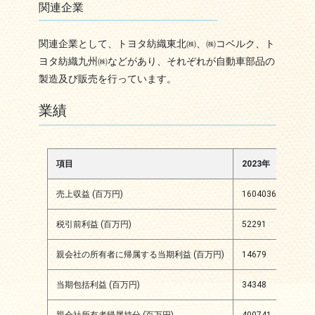
関連企業
関連企業として、トヨタ紡織東北㈱、㈱コベルク、ト
ヨタ紡織九州㈱などがあり、それぞれが自動車部品の
製造及び販売を行っています。
業績
項目
2023年
202
売上収益 (百万円)
1604036
1953
税引前利益 (百万円)
52291
8737
親会社の所有者に帰属する当期利益 (百万円)
14679
5788
当期包括利益 (百万円)
34348
9484