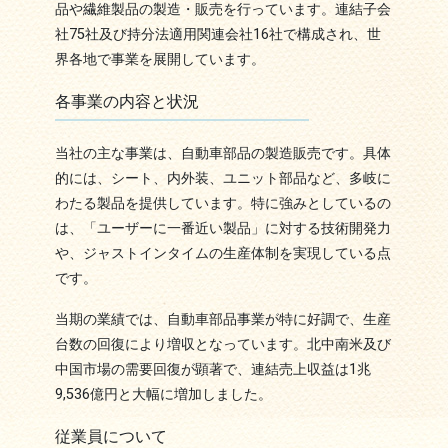
品や繊維製品の製造・販売を行っています。連結子会
社75社及び持分法適用関連会社16社で構成され、世
界各地で事業を展開しています。
各事業の内容と状況
当社の主な事業は、自動車部品の製造販売です。具体
的には、シート、内外装、ユニット部品など、多岐に
わたる製品を提供しています。特に強みとしているの
は、「ユーザーに一番近い製品」に対する技術開発力
や、ジャストインタイムの生産体制を実現している点
です。
当期の業績では、自動車部品事業が特に好調で、生産
台数の回復により増収となっています。北中南米及び
中国市場の需要回復が顕著で、連結売上収益は1兆
9,536億円と大幅に増加しました。
従業員について