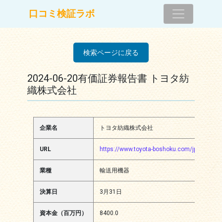
コンテンツへスキップ
口コミ検証ラボ
メインナビゲーション
検索ページに戻る
2024-06-20有価証券報告書 トヨタ紡
織株式会社
企業名
トヨタ紡織株式会社
URL
https://www.toyota-boshoku.com/jp/
業種
輸送用機器
決算日
3月31日
資本金（百万円）
8400.0