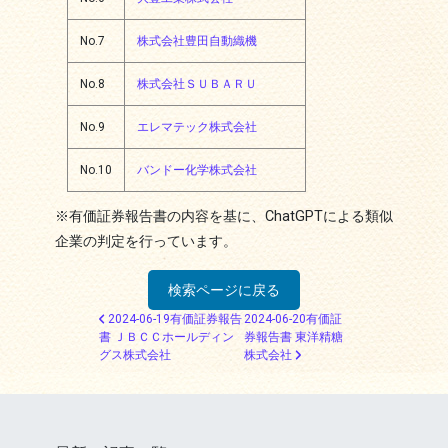
No.7
株式会社豊田自動織機
No.8
株式会社ＳＵＢＡＲＵ
No.9
エレマテック株式会社
No.10
バンドー化学株式会社
※有価証券報告書の内容を基に、ChatGPTによる類似
企業の判定を行っています。
検索ページに戻る
投稿ナビゲーション
2024-06-19有価証券報告
2024-06-20有価証
書 ＪＢＣＣホールディン
券報告書 東洋精糖
グス株式会社
株式会社