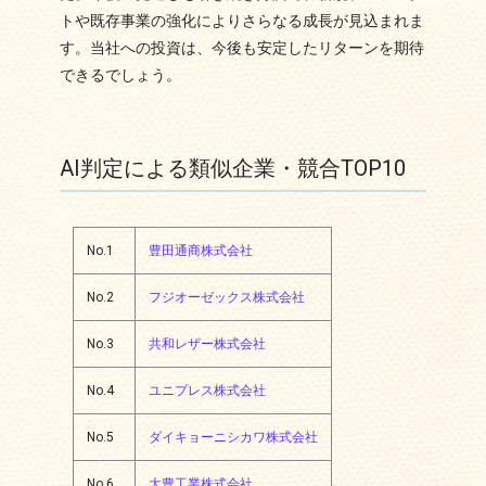
トや既存事業の強化によりさらなる成長が見込まれま
す。当社への投資は、今後も安定したリターンを期待
できるでしょう。
AI判定による類似企業・競合TOP10
No.1
豊田通商株式会社
No.2
フジオーゼックス株式会社
No.3
共和レザー株式会社
No.4
ユニプレス株式会社
No.5
ダイキョーニシカワ株式会社
No.6
大豊工業株式会社