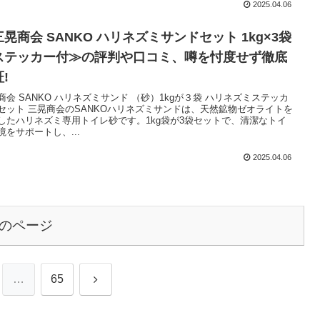
2025.04.06
晃商会 SANKO ハリネズミサンドセット 1kg×3袋
ステッカー付≫の評判や口コミ、噂を忖度せず徹底
!
商会 SANKO ハリネズミサンド （砂）1kgが３袋 ハリネズミステッカ
セット 三晃商会のSANKOハリネズミサンドは、天然鉱物ゼオライトを
したハリネズミ専用トイレ砂です。1kg袋が3袋セットで、清潔なトイ
境をサポートし、...
2025.04.06
のページ
次
…
65
へ