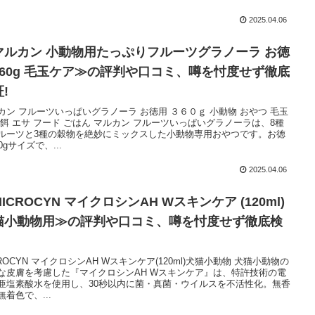
2025.04.06
マルカン 小動物用たっぷりフルーツグラノーラ お徳
360g 毛玉ケア≫の評判や口コミ、噂を忖度せず徹底
!
カン フルーツいっぱいグラノーラ お徳用 ３６０ｇ 小動物 おやつ 毛玉
 餌 エサ フード ごはん マルカン フルーツいっぱいグラノーラは、8種
ルーツと3種の穀物を絶妙にミックスした小動物専用おやつです。お徳
0gサイズで、...
2025.04.06
ICROCYN マイクロシンAH Wスキンケア (120ml)
猫小動物用≫の評判や口コミ、噂を忖度せず徹底検
CROCYN マイクロシンAH Wスキンケア(120ml)犬猫小動物 犬猫小動物の
な皮膚を考慮した『マイクロシンAH Wスキンケア』は、特許技術の電
亜塩素酸水を使用し、30秒以内に菌・真菌・ウイルスを不活性化。無香
無着色で、...