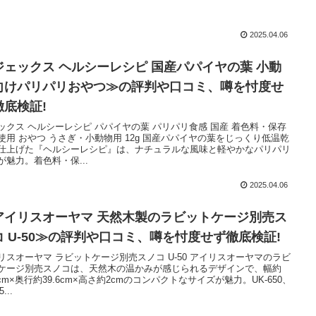
2025.04.06
ジェックス ヘルシーレシピ 国産パパイヤの葉 小動
向けパリパリおやつ≫の評判や口コミ、噂を忖度せ
徹底検証!
ックス ヘルシーレシピ パパイヤの葉 パリパリ食感 国産 着色料・保存
使用 おやつ うさぎ・小動物用 12g 国産パパイヤの葉をじっくり低温乾
仕上げた『ヘルシーレシピ』は、ナチュラルな風味と軽やかなパリパリ
が魅力。着色料・保...
2025.04.06
アイリスオーヤマ 天然木製のラビットケージ別売ス
コ U-50≫の評判や口コミ、噂を忖度せず徹底検証!
リスオーヤマ ラビットケージ別売スノコ U-50 アイリスオーヤマのラビ
ケージ別売スノコは、天然木の温かみが感じられるデザインで、幅約
.6cm×奥行約39.6cm×高さ約2cmのコンパクトなサイズが魅力。UK-650、
5...