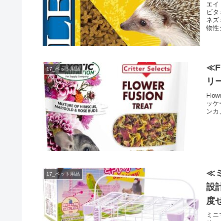
エイ
ビタ
ネズ
物性タ
≪F
17_ペット用品
リ
Flo
ッケ
ンカ
≪
17_ペット用品
設
度
ミニ