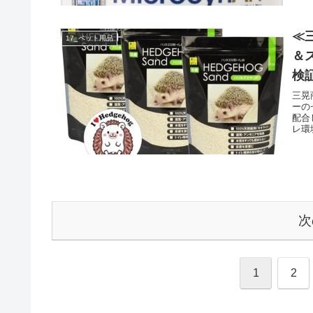
≪三
17_ペット用品
＆
検証
三晃
ーの
配合
レ環
次
1
2