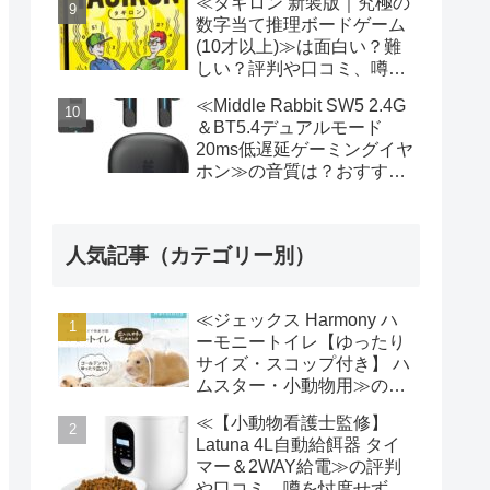
≪タギロン 新装版｜究極の
徹底検証!
数字当て推理ボードゲーム
(10才以上)≫は面白い？難
しい？評判や口コミ、噂を
忖度せず徹底検証!
≪Middle Rabbit SW5 2.4G
＆BT5.4デュアルモード
20ms低遅延ゲーミングイヤ
ホン≫の音質は？おすす
め？評判や口コミ、噂を忖
度せず徹底検証!
人気記事（カテゴリー別）
≪ジェックス Harmony ハ
ーモニートイレ【ゆったり
サイズ・スコップ付き】 ハ
ムスター・小動物用≫の評
判や口コミ、噂を忖度せず
≪【小動物看護士監修】
徹底検証!
Latuna 4L自動給餌器 タイ
マー＆2WAY給電≫の評判
や口コミ、噂を忖度せず徹