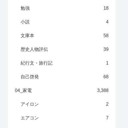
勉強
18
小説
4
文庫本
58
歴史人物評伝
39
紀行文・旅行記
1
自己啓発
68
04_家電
3,388
アイロン
2
エアコン
7