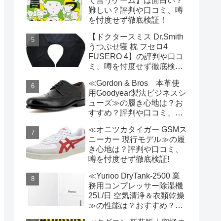
て言うゲーム】は面白い？
難しい？評判や口コミ、噂
を忖度せず徹底検証！
【ドクタースミス Dr.Smith
うつぶせ寝 枕 フセロ4
FUSERO 4】の評判や口コ
ミ、噂を忖度せず徹底検
証！
≪Gordon & Bros 本革使
用Goodyear製法ビジネスシ
ューズ≫の履き心地は？お
すすめ？評判や口コミ、噂
を忖度せず徹底検証!
≪オニツカタイガー GSMス
ニーカー 現行モデル≫の履
き心地は？評判や口コミ、
噂を忖度せず徹底検証!
≪Yurioo DryTank-2500 業
務用コンプレッサー除湿機
25L/日 空気清浄＆衣類乾燥
≫の性能は？おすすめ？評
判や口コミ、噂を忖度せず