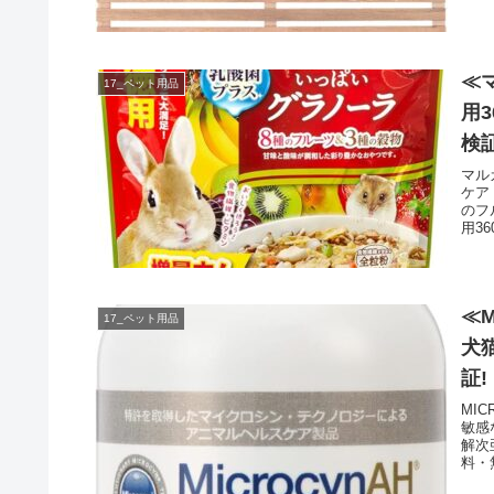
≪
17_ペット用品
用
検証
マル
ケア
のフ
用36
≪M
17_ペット用品
犬
証!
MI
敏感
解次
料・