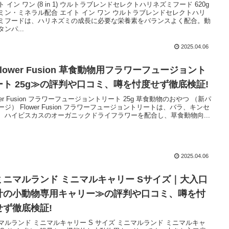
ト イン ワン (8 in 1) ウルトラブレンドセレクトハリネズミフード 620g
ミン・ミネラル配合 エイト イン ワン ウルトラブレンドセレクトハリ
ミフードは、ハリネズミの成長に必要な栄養素をバランスよく配合。動
ンパ...
2025.04.06
lower Fusion 草食動物用フラワーフュージョント
ート 25g≫の評判や口コミ、噂を忖度せず徹底検証!
wer Fusion フラワーフュージョントリート 25g 草食動物のおやつ （新パ
ージ） Flower Fusion フラワーフュージョントリートは、バラ、キンセ
、ハイビスカスのオーガニックドライフラワーを配合し、草食動物向...
2025.04.06
ミニマルランド ミニマルキャリー Sサイズ｜大入口
計の小動物専用キャリー≫の評判や口コミ、噂を忖
せず徹底検証!
マルランド ミニマルキャリー S サイズ ミニマルランド ミニマルキャ