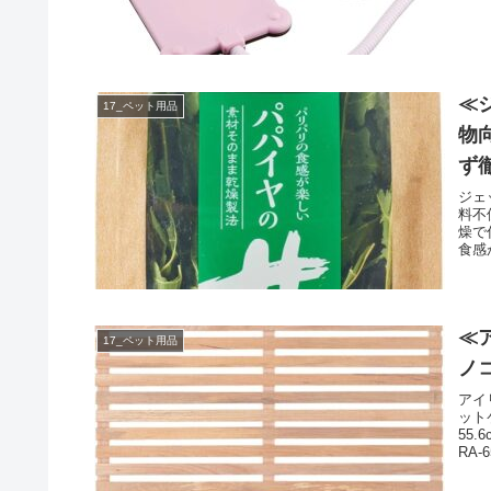
≪
17_ペット用品
物
ず
ジェ
料不
燥で
食感
≪
17_ペット用品
ノ
アイ
ット
55
RA-6