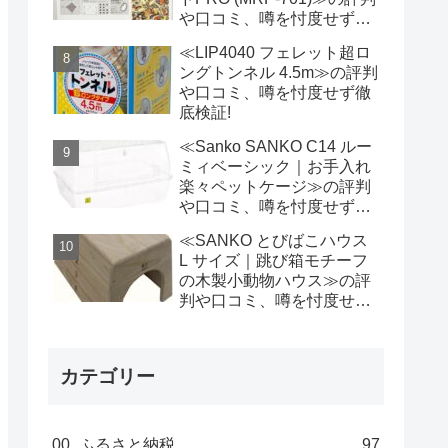
や口コミ、噂を忖度せず徹
底検証!
≪LIP4040 フェレット超ロ
ングトンネル 4.5m≫の評判
や口コミ、噂を忖度せず徹
底検証!
≪Sanko SANKO C14 ルー
ミィベーシック｜お手入れ
楽々ペットケージ≫の評判
や口コミ、噂を忖度せず徹
底検証!
≪SANKO とびばこハウス
L サイズ｜跳び箱モチーフ
の木製小動物ハウス≫の評
判や口コミ、噂を忖度せず
徹底検証!
カテゴリー
00_ふるさと納税
97