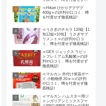
底検証!
≪Hikari ひかりデグデグ
400g≫の評判や口コミ、噂
を忖度せず徹底検証!
≪うさぎのチカラ 120錠【1
包12錠×10包】 うさぎサプ
リメント≫の評判や口コ
ミ、噂を忖度せず徹底検証!
≪GEX ジェックス ラビッ
トプレミアム乳酸菌≫の評
判や口コミ、噂を忖度せず
徹底検証!
≪マルカン 外付け保温ボー
ド 小動物用 20ｗ≫の評判
や口コミ、噂を忖度せず徹
底検証!
≪マルカン ハムスター用ジ
ャンガリアンミックスフー
ドPRO (MRP-701)≫の評判