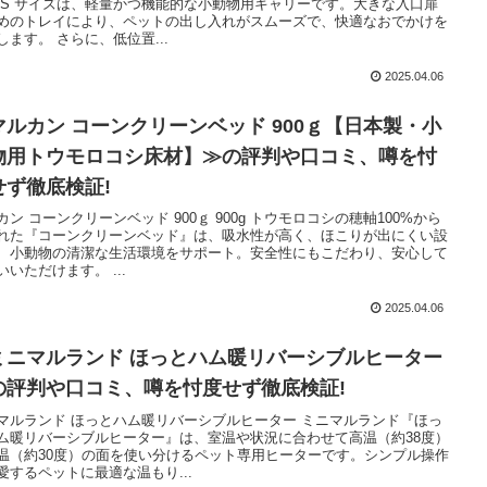
 S サイズは、軽量かつ機能的な小動物用キャリーです。大きな入口扉
めのトレイにより、ペットの出し入れがスムーズで、快適なおでかけを
します。 さらに、低位置...
2025.04.06
マルカン コーンクリーンベッド 900ｇ【日本製・小
物用トウモロコシ床材】≫の評判や口コミ、噂を忖
せず徹底検証!
カン コーンクリーンベッド 900ｇ 900g トウモロコシの穂軸100%から
れた『コーンクリーンベッド』は、吸水性が高く、ほこりが出にくい設
、小動物の清潔な生活環境をサポート。安全性にもこだわり、安心して
いいただけます。 ...
2025.04.06
ミニマルランド ほっとハム暖リバーシブルヒーター
の評判や口コミ、噂を忖度せず徹底検証!
マルランド ほっとハム暖リバーシブルヒーター ミニマルランド『ほっ
ム暖リバーシブルヒーター』は、室温や状況に合わせて高温（約38度）
温（約30度）の面を使い分けるペット専用ヒーターです。シンプル操作
愛するペットに最適な温もり...