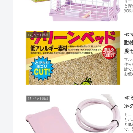
リー
と深
実現
≪
17_ペット用品
動
度
マル
作ら
計で
お使
≪
17_ペット用品
≫
ミニ
とハ
と低
で、