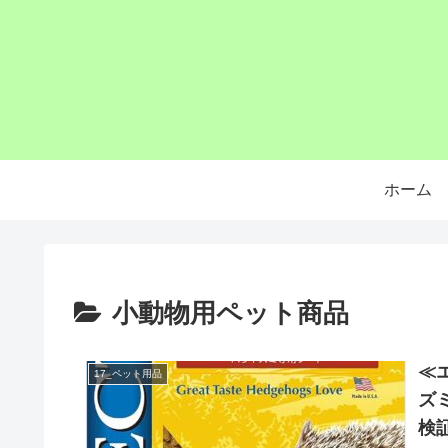
ホーム
小動物用ペット商品
≪
17_ペット用品
ズ
検証