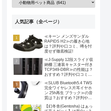
人気記事（全ページ）
≪キーン メンズサンダル
RAPIDS H2≫の履き心地
は？評判や口コミ、噂を忖
度せず徹底検証!
≪J-Supply 12段スライド収
納棚 三連装キャスター付き
TCP349-DBR≫の性能は？
おすすめ？評判や口コミ、
噂を忖度せず徹底検証!
≪SLUB Bluetooth5.4 TWS
完全ワイヤレス片耳イヤホ
ン 25h再生 ブラック≫の音
質は？おすすめ？評判や口
コミ、噂を忖度せず徹底検
【幻冬舎(Gentosha) はぁっ
証!