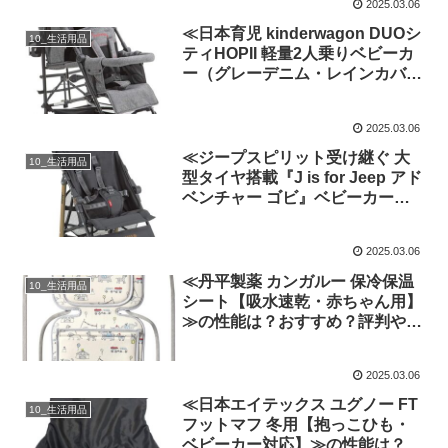
2025.03.06
≪日本育児 kinderwagon DUOシ
10_生活用品
ティHOPII 軽量2人乗りベビーカ
ー（グレーデニム・レインカバー
付）≫の性能は？おすすめ？評判
や口コミ、噂を忖度せず徹底検
2025.03.06
証!
≪ジープスピリット受け継ぐ 大
10_生活用品
型タイヤ搭載『J is for Jeep アド
ベンチャー ゴビ』ベビーカー≫
の性能は？おすすめ？評判や口コ
ミ、噂を忖度せず徹底検証!
2025.03.06
≪丹平製薬 カンガルー 保冷保温
10_生活用品
シート【吸水速乾・赤ちゃん用】
≫の性能は？おすすめ？評判や口
コミ、噂を忖度せず徹底検証!
2025.03.06
≪日本エイテックス ユグノー FT
10_生活用品
フットマフ 冬用【抱っこひも・
ベビーカー対応】≫の性能は？お