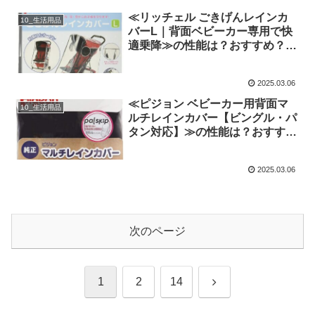
≪リッチェル ごきげんレインカ
10_生活用品
バーL｜背面ベビーカー専用で快
適乗降≫の性能は？おすすめ？評
判や口コミ、噂を忖度せず徹底検
証!
2025.03.06
≪ピジョン ベビーカー用背面マ
10_生活用品
ルチレインカバー【ビングル・パ
タン対応】≫の性能は？おすす
め？評判や口コミ、噂を忖度せず
徹底検証!
2025.03.06
次のページ
次
1
2
14
へ