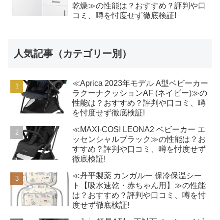
乾燥≫の性能は？おすすめ？評判や口
コミ、噂を忖度せず徹底検証!
人気記事（カテゴリー別）
≪Aprica 2023年モデル A型ベビーカー
ラクーナクッションAF (ネイビー)≫の
性能は？おすすめ？評判や口コミ、噂
を忖度せず徹底検証!
≪MAXI-COSI LEONA2 ベビーカー エ
ッセンシャルブラック≫の性能は？お
すすめ？評判や口コミ、噂を忖度せず
徹底検証!
≪丹平製薬 カンガルー 保冷保温シー
ト【吸水速乾・赤ちゃん用】≫の性能
は？おすすめ？評判や口コミ、噂を忖
度せず徹底検証!