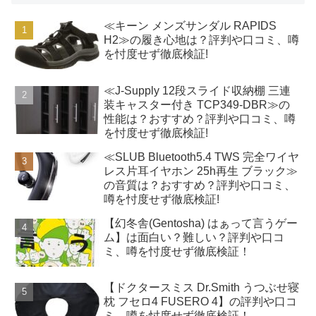
≪キーン メンズサンダル RAPIDS
H2≫の履き心地は？評判や口コミ、噂
を忖度せず徹底検証!
≪J-Supply 12段スライド収納棚 三連
装キャスター付き TCP349-DBR≫の
性能は？おすすめ？評判や口コミ、噂
を忖度せず徹底検証!
≪SLUB Bluetooth5.4 TWS 完全ワイヤ
レス片耳イヤホン 25h再生 ブラック≫
の音質は？おすすめ？評判や口コミ、
噂を忖度せず徹底検証!
【幻冬舎(Gentosha) はぁって言うゲー
ム】は面白い？難しい？評判や口コ
ミ、噂を忖度せず徹底検証！
【ドクタースミス Dr.Smith うつぶせ寝
枕 フセロ4 FUSERO 4】の評判や口コ
ミ、噂を忖度せず徹底検証！