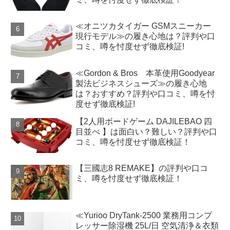
≪オニツカタイガー GSMスニーカー
現行モデル≫の履き心地は？評判や口
コミ、噂を忖度せず徹底検証!
≪Gordon & Bros 本革使用Goodyear
製法ビジネスシューズ≫の履き心地
は？おすすめ？評判や口コミ、噂を忖
度せず徹底検証!
【2人用ボードゲーム DAJILEBAO 四
目並べ 】は面白い？難しい？評判や口
コミ、噂を忖度せず徹底検証！
【三國志8 REMAKE】の評判や口コ
ミ、噂を忖度せず徹底検証！
≪Yurioo DryTank-2500 業務用コンプ
レッサー除湿機 25L/日 空気清浄＆衣類