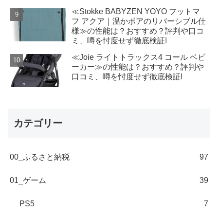
≪Stokke BABYZEN YOYO フットマ
フ アクア｜温かボアのリバーシブル仕
様≫の性能は？おすすめ？評判や口コ
ミ、噂を忖度せず徹底検証!
≪Joie ライトトラックス4 コール ベビ
ーカー≫の性能は？おすすめ？評判や
口コミ、噂を忖度せず徹底検証!
カテゴリー
00_ふるさと納税
97
01_ゲーム
39
PS5
7