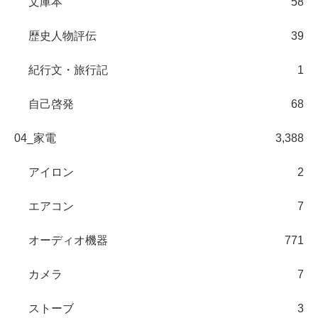
文庫本
58
歴史人物評伝
39
紀行文・旅行記
1
自己啓発
68
04_家電
3,388
アイロン
2
エアコン
7
オーディオ機器
771
カメラ
7
ストーブ
3