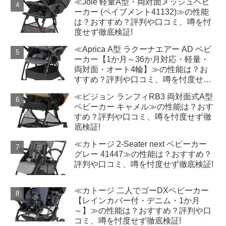
≪Joie 軽量A型・両対面メッシュベビ
ーカー (ペイブメント41132)≫の性能
は？おすすめ？評判や口コミ、噂を忖
度せず徹底検証!
≪Aprica A型 ラクーナエアー AD ベビ
ーカー【1か月～36か月対応・軽量・
両対面・オート4輪】≫の性能は？お
すすめ？評判や口コミ、噂を忖度せず
徹底検証!
≪ピジョン ランフィRB3 両対面式A型
ベビーカー キャメル≫の性能は？おす
すめ？評判や口コミ、噂を忖度せず徹
底検証!
≪カトージ 2-Seater next ベビーカー
グレー 41447≫の性能は？おすすめ？
評判や口コミ、噂を忖度せず徹底検証!
≪カトージ 二人でゴーDXベビーカー
【レインカバー付・デニム・1か月
～】≫の性能は？おすすめ？評判や口
コミ、噂を忖度せず徹底検証!