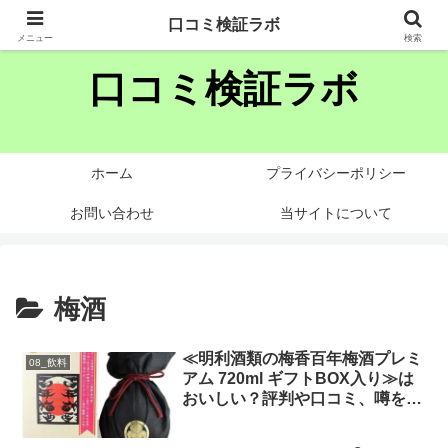
様々な商品・サービスの噂や口コミを忖度なく分析します
口コミ検証ラボ
メニュー
検索
口コミ検証ラボ
ホーム
プライバシーポリシー
お問い合わせ
当サイトについて
梅酒
≪明利酒類の梅香百年梅酒プレミ
08_飲料
アム 720ml ギフトBOX入り≫は
おいしい？評判や口コミ、噂を忖
度せず徹底検証!