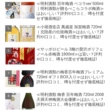
≪明利酒類 百年梅酒 ペコラver 500ml
｜明利酒類が贈るぺこらコラボ梅酒≫
はおいしい？評判や口コミ、噂を忖度
せず徹底検証!
≪小堀酒造店 萬歳楽 加賀梅酒 720ml
｜北陸産の伝統梅酒≫はおいしい？評
判や口コミ、噂を忖度せず徹底検証!
≪サッポロビール 3種の贅沢ポリフェ
ノール赤梅酒 1800ml≫は旨い？評判
や口コミ、噂を忖度せず徹底検証!
≪明利酒類の梅香百年梅酒プレミアム
720ml ギフトBOX入り≫はおいしい？
評判や口コミ、噂を忖度せず徹底検証!
≪明利酒類 梅香 百年梅酒 720ml 2008
天満天神梅酒大会優勝≫はおいしい？
評判や口コミ、噂を忖度せず徹底検証!