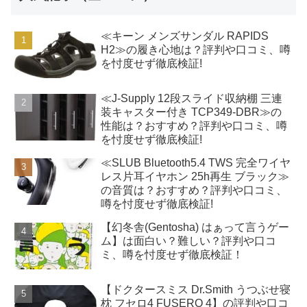
≪キーン メンズサンダル RAPIDS
H2≫の履き心地は？評判や口コミ、噂
を忖度せず徹底検証!
≪J-Supply 12段スライド収納棚 三連
装キャスター付き TCP349-DBR≫の
性能は？おすすめ？評判や口コミ、噂
を忖度せず徹底検証!
≪SLUB Bluetooth5.4 TWS 完全ワイヤ
レス片耳イヤホン 25h再生 ブラック≫
の音質は？おすすめ？評判や口コミ、
噂を忖度せず徹底検証!
【幻冬舎(Gentosha) はぁって言うゲー
ム】は面白い？難しい？評判や口コ
ミ、噂を忖度せず徹底検証！
【ドクタースミス Dr.Smith うつぶせ寝
枕 フセロ4 FUSERO 4】の評判や口コ