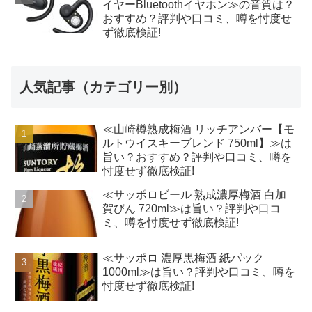
イヤーBluetoothイヤホン≫の音質は？
おすすめ？評判や口コミ、噂を忖度せ
ず徹底検証!
人気記事（カテゴリー別）
≪山崎樽熟成梅酒 リッチアンバー【モ
ルトウイスキーブレンド 750ml】≫は
旨い？おすすめ？評判や口コミ、噂を
忖度せず徹底検証!
≪サッポロビール 熟成濃厚梅酒 白加
賀びん 720ml≫は旨い？評判や口コ
ミ、噂を忖度せず徹底検証!
≪サッポロ 濃厚黒梅酒 紙パック
1000ml≫は旨い？評判や口コミ、噂を
忖度せず徹底検証!