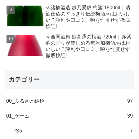
≪諸橋酒造 越乃景虎 梅酒 1800ml｜清
酒仕込のすっきり伝統梅酒≫はおいし
い？評判や口コミ、噂を忖度せず徹底
検証!
≪合同酒精 鍛高譚の梅酒 720ml｜赤紫
蘇の香りが楽しめる無添加梅酒≫はお
いしい？評判や口コミ、噂を忖度せず
徹底検証!
カテゴリー
00_ふるさと納税
97
01_ゲーム
39
PS5
7