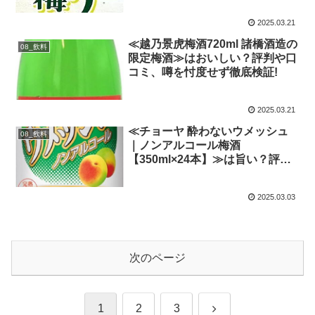
2025.03.21
≪越乃景虎梅酒720ml 諸橋酒造の
08_飲料
限定梅酒≫はおいしい？評判や口
コミ、噂を忖度せず徹底検証!
2025.03.21
≪チョーヤ 酔わないウメッシュ
08_飲料
｜ノンアルコール梅酒
【350ml×24本】≫は旨い？評判
や口コミ、噂を忖度せず徹底検
証!
2025.03.03
次のページ
次
1
2
3