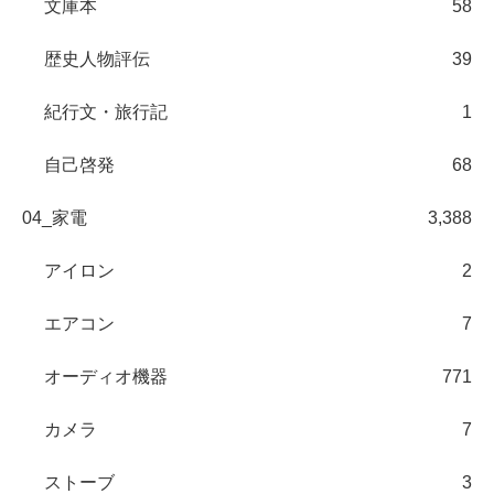
文庫本
58
歴史人物評伝
39
紀行文・旅行記
1
自己啓発
68
04_家電
3,388
アイロン
2
エアコン
7
オーディオ機器
771
カメラ
7
ストーブ
3