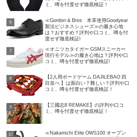
ミ、噂を忖度せず徹底検証！
≪Gordon & Bros 本革使用Goodyear
製法ビジネスシューズ≫の履き心地
は？おすすめ？評判や口コミ、噂を忖
度せず徹底検証!
≪オニツカタイガー GSMスニーカー
現行モデル≫の履き心地は？評判や口
コミ、噂を忖度せず徹底検証!
【2人用ボードゲーム DAJILEBAO 四
目並べ 】は面白い？難しい？評判や口
コミ、噂を忖度せず徹底検証！
【三國志8 REMAKE】の評判や口コ
ミ、噂を忖度せず徹底検証！
≪Nakamichi Elite OWS100 オープン