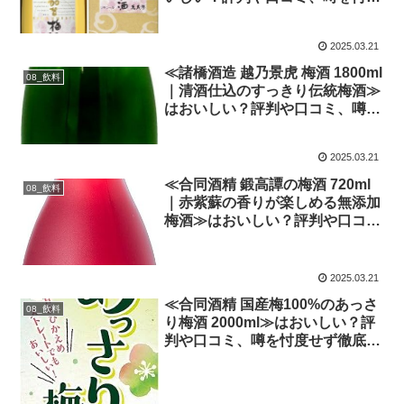
せず徹底検証!
2025.03.21
≪諸橋酒造 越乃景虎 梅酒 1800ml
08_飲料
｜清酒仕込のすっきり伝統梅酒≫
はおいしい？評判や口コミ、噂を
忖度せず徹底検証!
2025.03.21
≪合同酒精 鍛高譚の梅酒 720ml
08_飲料
｜赤紫蘇の香りが楽しめる無添加
梅酒≫はおいしい？評判や口コ
ミ、噂を忖度せず徹底検証!
2025.03.21
≪合同酒精 国産梅100%のあっさ
08_飲料
り梅酒 2000ml≫はおいしい？評
判や口コミ、噂を忖度せず徹底検
証!