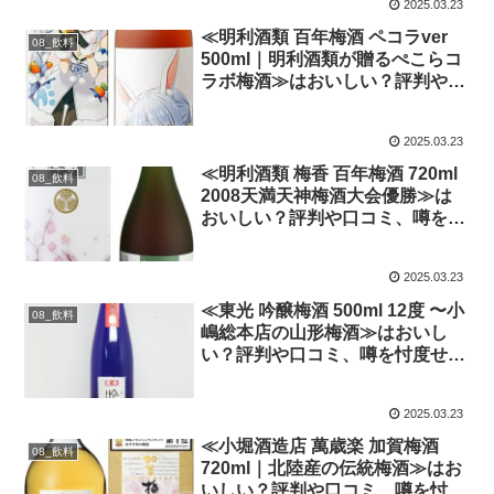
2025.03.23
≪明利酒類 百年梅酒 ペコラver
08_飲料
500ml｜明利酒類が贈るぺこらコ
ラボ梅酒≫はおいしい？評判や口
コミ、噂を忖度せず徹底検証!
2025.03.23
≪明利酒類 梅香 百年梅酒 720ml
08_飲料
2008天満天神梅酒大会優勝≫は
おいしい？評判や口コミ、噂を忖
度せず徹底検証!
2025.03.23
≪東光 吟醸梅酒 500ml 12度 〜小
08_飲料
嶋総本店の山形梅酒≫はおいし
い？評判や口コミ、噂を忖度せず
徹底検証!
2025.03.23
≪小堀酒造店 萬歳楽 加賀梅酒
08_飲料
720ml｜北陸産の伝統梅酒≫はお
いしい？評判や口コミ、噂を忖度