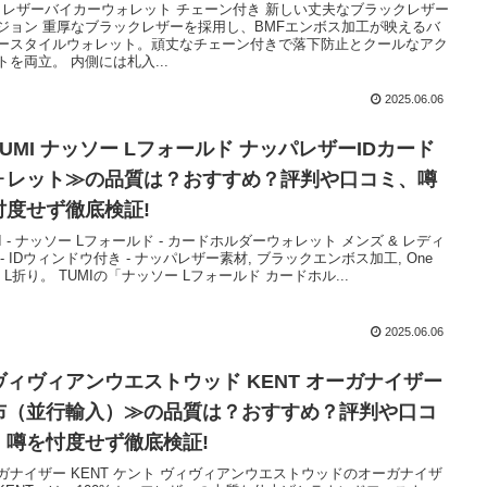
F レザーバイカーウォレット チェーン付き 新しい丈夫なブラックレザー
ジョン 重厚なブラックレザーを採用し、BMFエンボス加工が映えるバ
ースタイルウォレット。頑丈なチェーン付きで落下防止とクールなアク
トを両立。 内側には札入...
2025.06.06
TUMI ナッソー Lフォールド ナッパレザーIDカード
ォレット≫の品質は？おすすめ？評判や口コミ、噂
忖度せず徹底検証!
MI - ナッソー Lフォールド - カードホルダーウォレット メンズ & レディ
 - IDウィンドウ付き - ナッパレザー素材, ブラックエンボス加工, One
e, L折り。 TUMIの「ナッソー Lフォールド カードホル...
2025.06.06
ヴィヴィアンウエストウッド KENT オーガナイザー
布（並行輸入）≫の品質は？おすすめ？評判や口コ
、噂を忖度せず徹底検証!
ガナイザー KENT ケント ヴィヴィアンウエストウッドのオーガナイザ