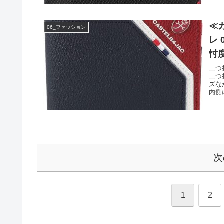
≪
06_ファッション
レ
忖
二つ
二つ
ズな
内側
次
1
2