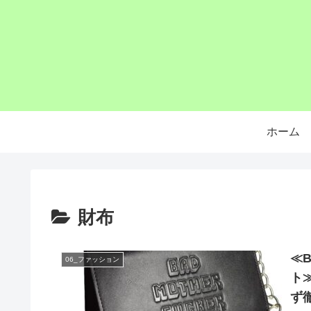
ホーム
財布
≪
06_ファッション
ト
ず