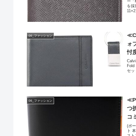
ー「
を採
11×
≪C
06_ファッション
ォ
忖
Cal
Fol
セッ
≪P
06_ファッション
つ
コ
(ポ
ト 
スト