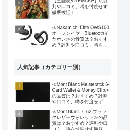
【三國志8 REMAKE】の評
判や口コミ、噂を忖度せず
徹底検証！
≪Nakamichi Elite OWS100
オープンイヤーBluetoothイ
ヤホン≫の音質は？おすす
め？評判や口コミ、噂を忖
度せず徹底検証!
人気記事（カテゴリー別）
≪Mont Blanc Meisterstck 6-
Card Wallet & Money Clip≫
の品質は？おすすめ？評判
や口コミ、噂を忖度せず徹
底検証!
≪Mont Blanc 7162 ブラッ
クレザーウォレット≫の品
質は？おすすめ？評判や口
コミ、噂を忖度せず徹底検