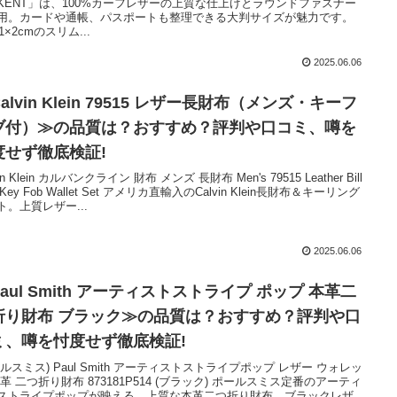
KENT」は、100%カーフレザーの上質な仕上げとラウンドファスナー
用。カードや通帳、パスポートも整理できる大判サイズが魅力です。
21×2cmのスリム...
2025.06.06
alvin Klein 79515 レザー長財布（メンズ・キーフ
ブ付）≫の品質は？おすすめ？評判や口コミ、噂を
度せず徹底検証!
vin Klein カルバンクライン 財布 メンズ 長財布 Men's 79515 Leather Bill
d Key Fob Wallet Set アメリカ直輸入のCalvin Klein長財布＆キーリング
ト。上質レザー...
2025.06.06
aul Smith アーティストストライプ ポップ 本革二
折り財布 ブラック≫の品質は？おすすめ？評判や口
ミ、噂を忖度せず徹底検証!
ールスミス) Paul Smith アーティストストライプポップ レザー ウォレッ
本革 二つ折り財布 873181P514 (ブラック) ポールスミス定番のアーティ
ストライプポップが映える、上質な本革二つ折り財布。ブラックレザ