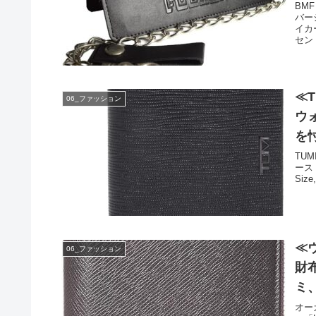
BM
バー
イカ
セン
≪
06_ファッション
ウ
を
TU
ース
Siz
≪
06_ファッション
財
ミ
オー