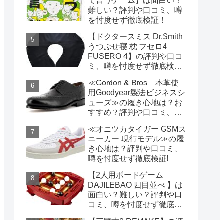
て言うゲーム】は面白い？
難しい？評判や口コミ、噂
を忖度せず徹底検証！
【ドクタースミス Dr.Smith
うつぶせ寝 枕 フセロ4
FUSERO 4】の評判や口コ
ミ、噂を忖度せず徹底検
証！
≪Gordon & Bros 本革使
用Goodyear製法ビジネスシ
ューズ≫の履き心地は？お
すすめ？評判や口コミ、噂
を忖度せず徹底検証!
≪オニツカタイガー GSMス
ニーカー 現行モデル≫の履
き心地は？評判や口コミ、
噂を忖度せず徹底検証!
【2人用ボードゲーム
DAJILEBAO 四目並べ 】は
面白い？難しい？評判や口
コミ、噂を忖度せず徹底検
証！