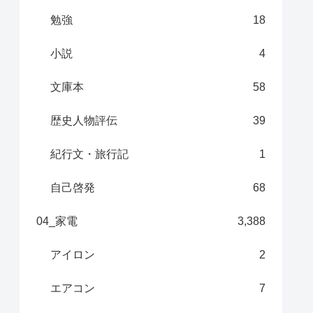
勉強
18
小説
4
文庫本
58
歴史人物評伝
39
紀行文・旅行記
1
自己啓発
68
04_家電
3,388
アイロン
2
エアコン
7