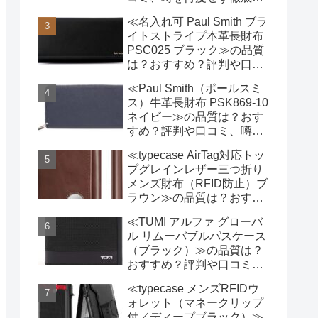
証!
≪名入れ可 Paul Smith ブラ
イトストライプ本革長財布
PSC025 ブラック≫の品質
は？おすすめ？評判や口コ
ミ、噂を忖度せず徹底検証!
≪Paul Smith（ポールスミ
ス）牛革長財布 PSK869-10
ネイビー≫の品質は？おす
すめ？評判や口コミ、噂を
忖度せず徹底検証!
≪typecase AirTag対応トッ
プグレインレザー三つ折り
メンズ財布（RFID防止）ブ
ラウン≫の品質は？おすす
め？評判や口コミ、噂を忖
≪TUMI アルファ グローバ
度せず徹底検証!
ル リムーバブルパスケース
（ブラック）≫の品質は？
おすすめ？評判や口コミ、
噂を忖度せず徹底検証!
≪typecase メンズRFIDウ
ォレット（マネークリップ
付／ディープブラック）≫