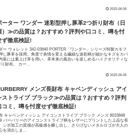
2025.06.06
ポーター ワンダー 迷彩型押し豚革2つ折り財布（日
製）≫の品質は？おすすめ？評判や口コミ、噂を忖
せず徹底検証!
ダー ウォレット 342-03840 PORTER「ワンダー」シリーズ特製カモフ
押し豚革を採用。角度で表情を変える繊細な迷彩柄が細かなキズをカバ
内装には素上げ革を用い、革本来の風合いを楽しめるハイクオリティな
り財布。 カー...
2025.06.06
BURBERRY メンズ長財布 キャベンディッシュ アイ
ンストライプ ブラック≫の品質は？おすすめ？評判
口コミ、噂を忖度せず徹底検証!
布 キャベンディッシュ アイコンストライプ ブラック メンズ 8033848
189 バーバリーのアイコンストライプ柄をレザーにプリントした上品な長
。シボ加工の質感が高級感を醸し出し、さりげないメタルロゴが大人の
心を演出しま...