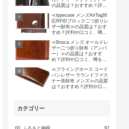
の品質は？おすすめ？評判
や口コミ、噂を忖度せず徹
≪typecase メンズAirTag対
底検証!
応RFIDブロック二つ折りレ
ザー財布≫の品質は？おす
すめ？評判や口コミ、噂を
忖度せず徹底検証!
≪Bosca メンズ オールドレ
ザー二つ折り財布（アンバ
ー）≫の品質は？おすす
め？評判や口コミ、噂を忖
度せず徹底検証!
≪フライングホース コード
バンレザー ラウンドファス
ナー長財布 メンズ≫の品質
は？おすすめ？評判や口コ
ミ、噂を忖度せず徹底検証!
カテゴリー
00_ふるさと納税
97