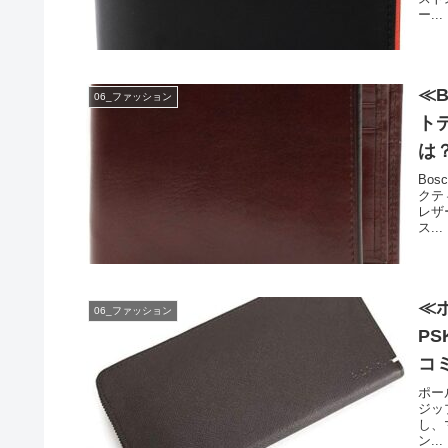
ー...
≪
06_ファッション
ト
は
Bo
クテ
レザ
ス...
≪
06_ファッション
P
コ
ポール
ジッ
し、
ン...