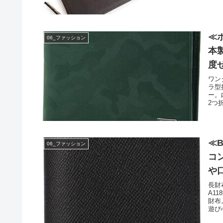
≪
06_ファッション
本
度
ワン
ラ型
ー。
2つ折
≪
06_ファッション
コ
や
長財
A1
財布
遊び