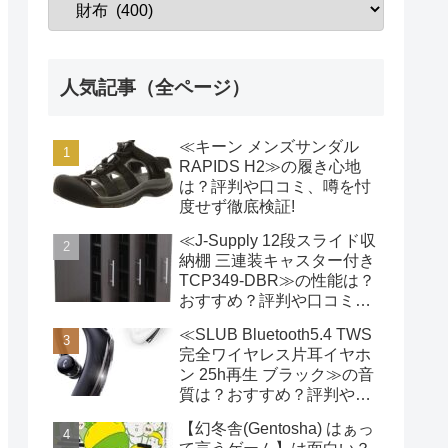
人気記事（全ページ）
≪キーン メンズサンダル
RAPIDS H2≫の履き心地
は？評判や口コミ、噂を忖
度せず徹底検証!
≪J-Supply 12段スライド収
納棚 三連装キャスター付き
TCP349-DBR≫の性能は？
おすすめ？評判や口コミ、
噂を忖度せず徹底検証!
≪SLUB Bluetooth5.4 TWS
完全ワイヤレス片耳イヤホ
ン 25h再生 ブラック≫の音
質は？おすすめ？評判や口
コミ、噂を忖度せず徹底検
【幻冬舎(Gentosha) はぁっ
証!