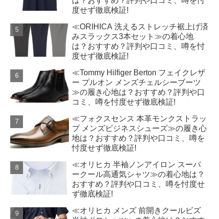
は？おすすめ？評判や口コミ、噂を忖
度せず徹底検証!
≪ORIHICA 洗えるストレッチ裾上げ済
みスラックス3本セット≫の着心地
は？おすすめ？評判や口コミ、噂を忖
度せず徹底検証!
≪Tommy Hilfiger Berton フェイクレザ
ー プルオン メンズチェルシーブーツ
≫の履き心地は？おすすめ？評判や口
コミ、噂を忖度せず徹底検証!
≪フォクスセンス 本革モンクストラッ
プ メンズビジネスシューズ≫の履き心
地は？おすすめ？評判や口コミ、噂を
忖度せず徹底検証!
≪オリヒカ 半袖ノンアイロン スーパ
ークール高通気シャツ≫の着心地は？
おすすめ？評判や口コミ、噂を忖度せ
ず徹底検証!
≪オリヒカ メンズ 前開きクールビズ