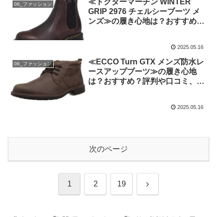
≪ドクターマーチン WINTER
06_ファッション
GRIP 2976 チェルシーブーツ メ
ンズ≫の履き心地は？おすすめ？
評判や口コミ、噂を忖度せず徹底
検証!
2025.05.16
≪ECCO Turn GTX メンズ防水レ
06_ファッション
ースアップブーツ≫の履き心地
は？おすすめ？評判や口コミ、噂
を忖度せず徹底検証!
2025.05.16
次のページ
次
1
2
19
へ