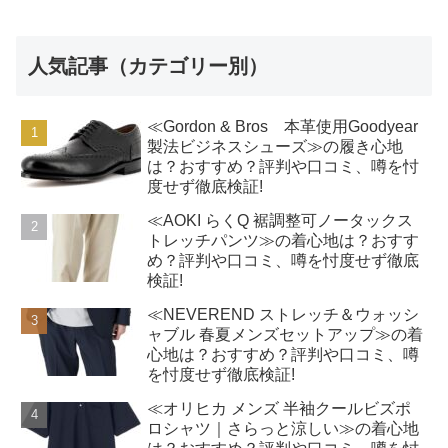
人気記事（カテゴリー別）
≪Gordon & Bros 本革使用Goodyear
製法ビジネスシューズ≫の履き心地
は？おすすめ？評判や口コミ、噂を忖
度せず徹底検証!
≪AOKI らくQ 裾調整可ノータックス
トレッチパンツ≫の着心地は？おすす
め？評判や口コミ、噂を忖度せず徹底
検証!
≪NEVEREND ストレッチ＆ウォッシ
ャブル 春夏メンズセットアップ≫の着
心地は？おすすめ？評判や口コミ、噂
を忖度せず徹底検証!
≪オリヒカ メンズ 半袖クールビズポ
ロシャツ｜さらっと涼しい≫の着心地