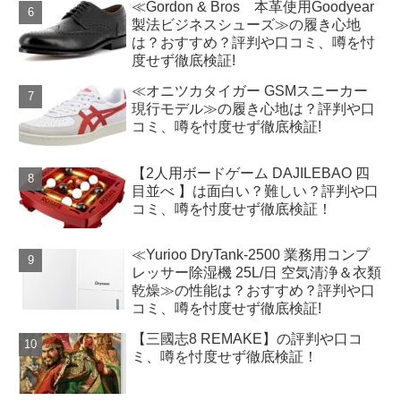
≪Gordon & Bros 本革使用Goodyear
製法ビジネスシューズ≫の履き心地
は？おすすめ？評判や口コミ、噂を忖
度せず徹底検証!
≪オニツカタイガー GSMスニーカー
現行モデル≫の履き心地は？評判や口
コミ、噂を忖度せず徹底検証!
【2人用ボードゲーム DAJILEBAO 四
目並べ 】は面白い？難しい？評判や口
コミ、噂を忖度せず徹底検証！
≪Yurioo DryTank-2500 業務用コンプ
レッサー除湿機 25L/日 空気清浄＆衣類
乾燥≫の性能は？おすすめ？評判や口
コミ、噂を忖度せず徹底検証!
【三國志8 REMAKE】の評判や口コ
ミ、噂を忖度せず徹底検証！