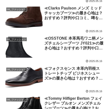
2025.05.16
≪Clarks Paulson メンズ ミッド
06_ファッション
チャッカブーツ≫の履き心地は？
おすすめ？評判や口コミ、噂を忖
度せず徹底検証!
2025.05.16
≪OSSTONE 本革馬毛ワニ柄メン
06_ファッション
ズチェルシーブーツ JY021≫の履
き心地は？おすすめ？評判や口コ
ミ、噂を忖度せず徹底検証!
2025.05.16
≪フォクスセンス 本革内羽根ス
06_ファッション
トレートチップ ビジネスシュー
ズ≫の履き心地は？おすすめ？評
判や口コミ、噂を忖度せず徹底検
証!
2025.05.16
≪Tommy Hilfiger Berton フェイ
06_ファッション
クレザー プルオン メンズチェル
シーブーツ≫の履き心地は？おす