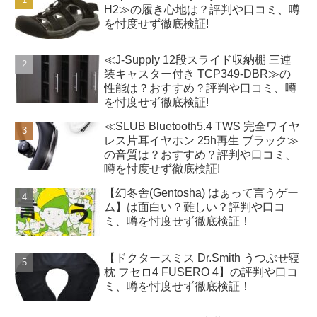
H2≫の履き心地は？評判や口コミ、噂
を忖度せず徹底検証!
≪J-Supply 12段スライド収納棚 三連
装キャスター付き TCP349-DBR≫の
性能は？おすすめ？評判や口コミ、噂
を忖度せず徹底検証!
≪SLUB Bluetooth5.4 TWS 完全ワイヤ
レス片耳イヤホン 25h再生 ブラック≫
の音質は？おすすめ？評判や口コミ、
噂を忖度せず徹底検証!
【幻冬舎(Gentosha) はぁって言うゲー
ム】は面白い？難しい？評判や口コ
ミ、噂を忖度せず徹底検証！
【ドクタースミス Dr.Smith うつぶせ寝
枕 フセロ4 FUSERO 4】の評判や口コ
ミ、噂を忖度せず徹底検証！